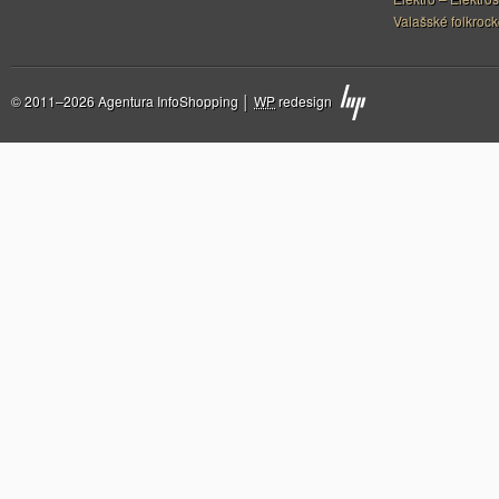
Valašské folkrock
© 2011–2026 Agentura InfoShopping │
WP
redesign