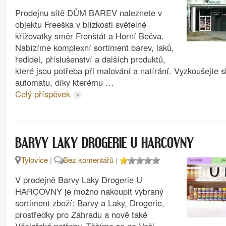
Prodejnu sítě DŮM BAREV naleznete v
objektu Freeška v blízkosti světelné
křižovatky směr Frenštát a Horní Bečva.
Nabízíme komplexní sortiment barev, laků,
ředidel, příslušenství a dalších produktů,
které jsou potřeba při malování a natírání. Vyzkoušejte 
automatu, díky kterému …
Celý příspěvek
BARVY LAKY DROGERIE U HARCOVNY
Tylovice
|
Bez komentářů
|
V prodejně Barvy Laky Drogerie U
HARCOVNY je možno nakoupit vybraný
sortiment zboží: Barvy a Laky, Drogerie,
prostředky pro Zahradu a nově také