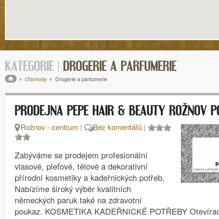
KATEGORIE |
DROGERIE A PARFUMERIE
Drobečková navigace
Obchody
Drogerie a parfumerie
PRODEJNA PEPE HAIR & BEAUTY ROŽNOV 
Rožnov - centrum
|
Bez komentářů
|
Zabýváme se prodejem profesionální
vlasové, pleťové, tělové a dekorativní
přírodní kosmetiky a kadeřnických potřeb.
Nabízíme široký výběr kvalitních
německých paruk také na zdravotní
poukaz. KOSMETIKA KADEŘNICKÉ POTŘEBY Otevírací 