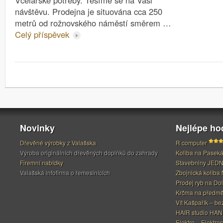
Včelařské potřeby. Těšíme se na Vaši
návštěvu. Prodejna je situována cca 250
metrů od rožnovského náměstí směrem …
Celý příspěvek
Novinky
Nejlépe h
Dřevěné výrobky z Valašska
R computer
Výroba originálních dřevěných doplňků do zahrady
Koliba na Pasek
Firemní nabídky
Stavebniny JED
Valašská infofirma o řemeslnících
Zbojnická koliba 
Prodej ryb na Do
Krčma na předměs
Vít Kašpařík – be
HAIR studio HA
Elektro – Elektros