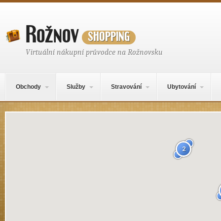
Rožnov
shopping
Virtuální nákupní průvodce na Rožnovsku
Hlavní navigační menu
Přejít k obsahu webu
Obchody
Služby
Stravování
Ubytování
Mapa obsahu
2