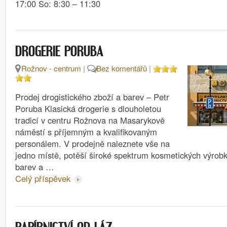
17:00 So: 8:30 – 11:30
DROGERIE PORUBA
Rožnov - centrum
|
Bez komentářů
|
Prodej drogistického zboží a barev – Petr
Poruba Klasická drogerie s dlouholetou
tradicí v centru Rožnova na Masarykově
náměstí s příjemným a kvalifikovaným
personálem. V prodejně naleznete vše na
jedno místě, potěší široké spektrum kosmetických výrobk
barev a …
Celý příspěvek