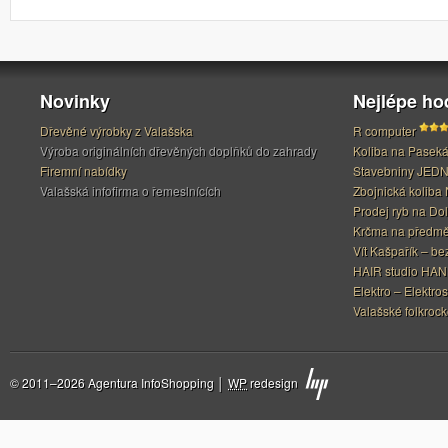
Novinky
Nejlépe h
Dřevěné výrobky z Valašska
R computer
Výroba originálních dřevěných doplňků do zahrady
Koliba na Pasek
Firemní nabídky
Stavebniny JED
Valašská infofirma o řemeslnících
Zbojnická koliba 
Prodej ryb na Do
Krčma na předměs
Vít Kašpařík – be
HAIR studio HA
Elektro – Elektros
Valašské folkrock
© 2011–2026 Agentura InfoShopping │
WP
redesign