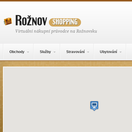
Rožnov
shopping
Virtuální nákupní průvodce na Rožnovsku
Hlavní navigační menu
Přejít k obsahu webu
Obchody
Služby
Stravování
Ubytování
Místo