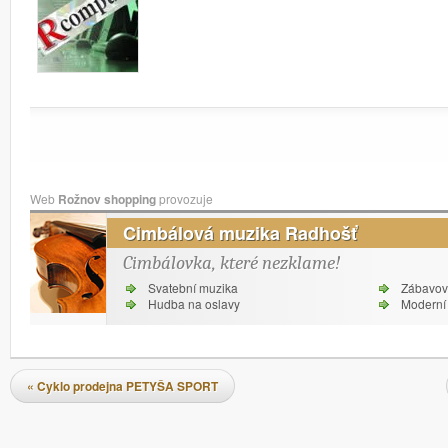
Web
Rožnov shopping
provozuje
Cimbálová muzika Radhošť
Cimbálovka, které nezklame!
Svatební muzika
Zábavov
Hudba na oslavy
Moderní 
Navigace pro příspěvky
«
Cyklo prodejna PETYŠA SPORT