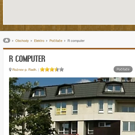
Drobečková navigace
Obchody
Elektro
Počítače
R computer
R COMPUTER
Počítače
Rožnov p. Radh.
|