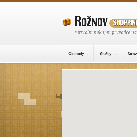
Rožnov
shoppin
Virtuální nákupní průvodce n
Hlavní navigační menu
Přejít k obsahu webu
Obchody
Služby
Strav
Mapa obsahu