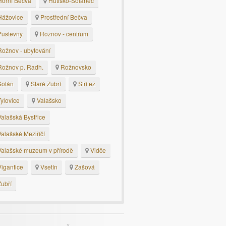
orní Bečva
Hutisko-Solanec
ážovice
Prostřední Bečva
ustevny
Rožnov - centrum
ožnov - ubytování
ožnov p. Radh.
Rožnovsko
oláň
Staré Zubří
Střítež
ylovice
Valašsko
alašská Bystřice
alašské Meziříčí
alašské muzeum v přírodě
Vidče
igantice
Vsetín
Zašová
ubří