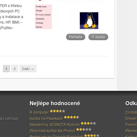
TER s tříletou
načkových PC
 a instalace a
ns, HP, IBM) –
Fujitsu-
Počítače
IT služby
2
Další
→
1
Nejlépe hodnocené
Odk
R computer
Cimbál
 do zahrady
Koliba na Pasekách
Dřevěn
Stavebniny JEDNOTA Rožnov
Firemn
Zbojnická koliba Na Pinduli
IŘeme
Prodej ryb na Dolních Pasekách
Knihy 