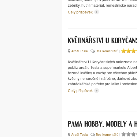
žebříky, hutní materiál, řemeslnické nářad
Celý příspěvek
KVĚTINÁŘSTVÍ U KORYČA
Areál Tesla
|
Bez komentářů
|
Květinářství U Koryčanských naleznete na s
poblíž areálu Tesla a supermarketu Albert
řezané květiny a vazby pro všechny příleži
květiny nenáročné i náročné, dárkové zbo
zahrádkářské potřeby pro laiky i profesion
Celý příspěvek
PAMA HOBBY, MODELY A 
Areál Tesla
|
Bez komentářů
|