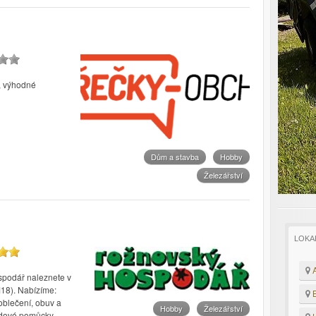
m, výhodné
Dům a stavba
Hobby
Železářství
LOKA
A
spodář naleznete v
M18). Nabízíme:
B
oblečení, obuv a
Hobby
Železářství
lidové pomůcky,