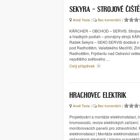
SEKYRA – STROJOVÉ ČIŠT
Areál Tesla
|
Bez komentářů
|
KÄRCHER – OBCHOD – SERVIS. Strojové 
a hladkých podlah – pronájmy strojů KÄ
Radek Sekyra – SEKO SERVIS dodává v 
pod Radhoštěm, Valašského Meziříčí, Zlín
Radhoštěm, Frýdlantu nad Ostravicí veške
největšího světového …
Celý příspěvek
HRACHOVEC ELEKTRIK
Areál Tesla
|
Bez komentářů
|
Projektování a montáže elektroinstalací, i
hromosvodů, revize elektrických zařízení
monitorovacích panelů pro zdravotnictví. 
elektroinstalací | Montáže elektroinstalac
občanských stavbách | Výroba rozvaděčů