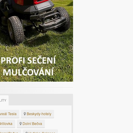
LITY
reál Tesla
Beskydy-hotely
rillovka
Dolní Bečva