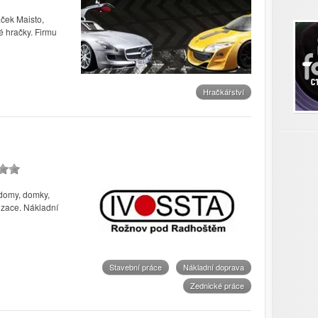
ček Maisto,
é hračky. Firmu
Hračkářství
 domy, domky,
izace. Nákladní
Stavební práce
Nákladní doprava
Zednické práce