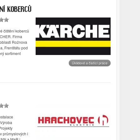
ĚNÍ KOBERCŮ
čištění koberců
RCHER. Firma
oblasti Rožnova
a, Frenštátu pod
rý sortiment
Úklidové a čistící práce
nstalace
. Výroba
Projekty
í v průmyslových i
 NN a MaR |