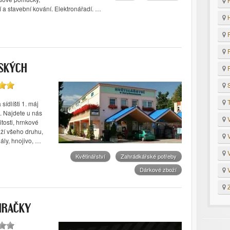
H
í a stavební kování. Elektronářadí. …
H
P
R
NSKÝCH
R
S
T
ídlíšti 1. máj
. Najdete u nás
V
tosti, hrnkové
ží všeho druhu,
V
ály, hnojivo, …
V
Květinářství
Zahrádkářské potřeby
V
Dárkové zboží
Z
HRAČKY