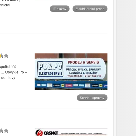
ictví |
IT služby
Elektrikářské práce
spotřebičů.
y … Obvykle Po –
é domluvy
Servis - opravny