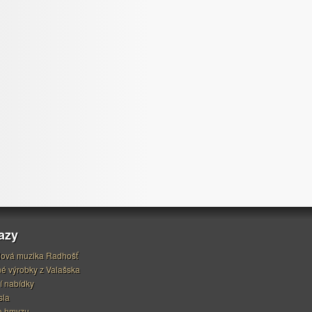
azy
ová muzika Radhošť
é výrobky z Valašska
í nabídky
sla
o hmyzu