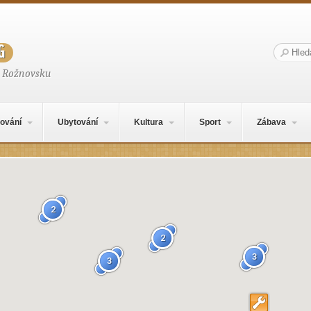
g
Hledat:
a Rožnovsku
ování
Ubytování
Kultura
Sport
Zábava
2
2
3
3