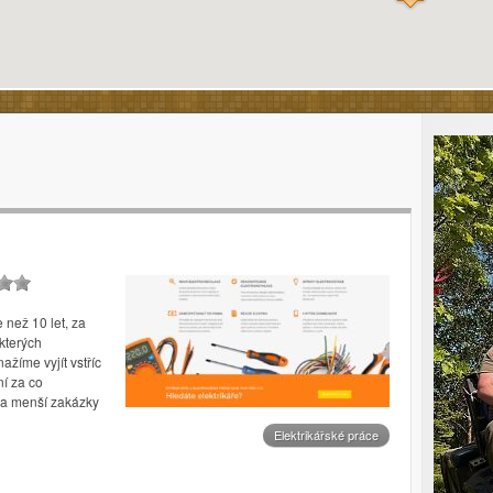
 než 10 let, za
kterých
žíme vyjít vstříc
í za co
 na menší zakázky
Elektrikářské práce