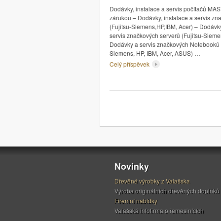
Dodávky, instalace a servis počítačů MAS
zárukou – Dodávky, instalace a servis z
(Fujitsu-Siemens,HP,IBM, Acer) – Dodávky
servis značkových serverů (Fujitsu-Sieme
Dodávky a servis značkových Notebooků (
Siemens, HP, IBM, Acer, ASUS) …
Celý příspěvek
Stránkování
Novinky
Dřevěné výrobky z Valašska
Výroba originálních dřevěných doplňků
Firemní nabídky
Valašská infofirma o řemeslnících