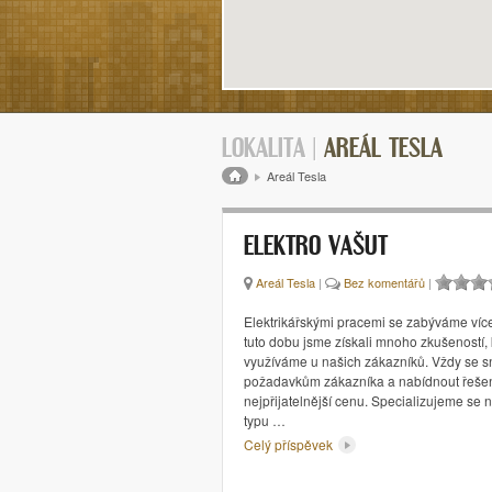
LOKALITA |
AREÁL TESLA
Drobečková navigace
Areál Tesla
ELEKTRO VAŠUT
Areál Tesla
|
Bez komentářů
|
Elektrikářskými pracemi se zabýváme více
tuto dobu jsme získali mnoho zkušeností, 
využíváme u našich zákazníků. Vždy se sna
požadavkům zákazníka a nabídnout řešen
nejpřijatelnější cenu. Specializujeme se
typu …
Celý příspěvek