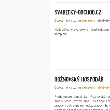
SVARECKY-OBCHOD.CZ
Areál Tesla
|
Bez komentářů
|
Nejlepší ceny, svářečky a nářadí sklade
komplety.
ROŽNOVSKÝ HOSPODÁŘ
Areál Tesla
|
Bez komentářů
|
Prodejnu pro řemeslníky – Rožnovský ho
areálu Tesly Rožnov (areál Tesla objekt 
pracovní ochranné pomůcky, pracovního 
rukavice, nářadí pro práci se dřevem, úk