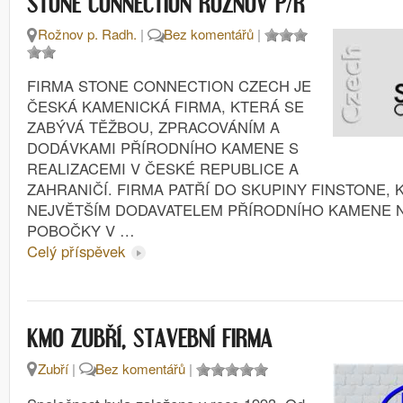
STONE CONNECTION ROŽNOV P/R
Rožnov p. Radh.
|
Bez komentářů
|
FIRMA STONE CONNECTION CZECH JE
ČESKÁ KAMENICKÁ FIRMA, KTERÁ SE
ZABÝVÁ TĚŽBOU, ZPRACOVÁNÍM A
DODÁVKAMI PŘÍRODNÍHO KAMENE S
REALIZACEMI V ČESKÉ REPUBLICE A
ZAHRANIČÍ. FIRMA PATŘÍ DO SKUPINY FINSTONE, 
NEJVĚTŠÍM DODAVATELEM PŘÍRODNÍHO KAMENE N
POBOČKY V …
Celý příspěvek
KMO ZUBŘÍ, STAVEBNÍ FIRMA
Zubří
|
Bez komentářů
|