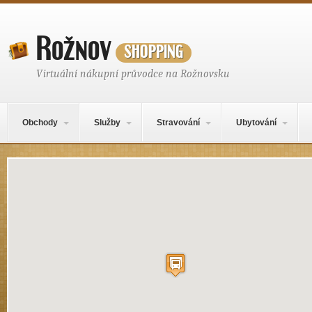
Rožnov
shopping
Virtuální nákupní průvodce na Rožnovsku
Hlavní navigační menu
Přejít k obsahu webu
Obchody
Služby
Stravování
Ubytování
Mapa obsahu