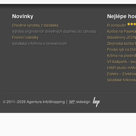
Novinky
Nejlépe h
Dřevěné výrobky z Valašska
R computer
Výroba originálních dřevěných doplňků do zahrady
Koliba na Pasek
Firemní nabídky
Stavebniny JED
Valašská infofirma o řemeslnících
Zbojnická koliba 
Prodej ryb na Do
Krčma na předměs
Vít Kašpařík – be
HAIR studio HA
Elektro – Elektros
Valašské folkrock
© 2011–2026 Agentura InfoShopping │
WP
redesign