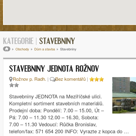
KATEGORIE |
STAVEBNINY
Drobečková navigace
Obchody
Dům a stavba
Stavebniny
STAVEBNINY JEDNOTA ROŽNOV
Rožnov p. Radh.
|
Bez komentářů
|
Stavebniny JEDNOTA na Meziříčské ulici.
Kompletní sortiment stavebních materiálů.
Prodejní doba: Pondělí: 7.00 – 15.00, Út –
Pá: 7.00 – 11.30 12.00 – 16.30, Sobota:
7.00 – 11.30 Vedoucí: Růčka Bronislav,
telefon/fax: 571 654 200 INFO: Vyrazte z kopca do …