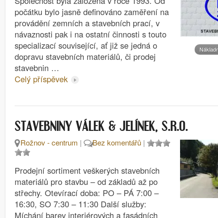
Společnost byla založena v roce 1993. Od
počátku bylo jasně definováno zaměření na
provádění zemních a stavebních prací, v
návaznosti pak i na ostatní činnosti s touto
specializací související, ať již se jedná o
Nákladn
dopravu stavebních materiálů, či prodej
stavebnin …
Celý příspěvek
STAVEBNINY VÁLEK & JELÍNEK, S.R.O.
Rožnov - centrum
|
Bez komentářů
|
Prodejní sortiment veškerých stavebních
materiálů pro stavbu – od základů až po
střechy. Otevírací doba: PO – PÁ 7:00 –
16:30, SO 7:30 – 11:30 Další služby:
Míchání barev interiérových a fasádních