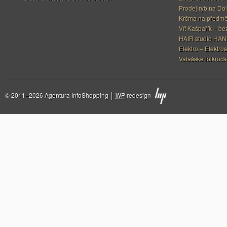
Prodej ryb na Do
Krčma na předměs
Vít Kašpařík – be
HAIR studio HA
Elektro – Elektros
Valašské folkrock
© 2011–2026 Agentura InfoShopping │
WP
redesign