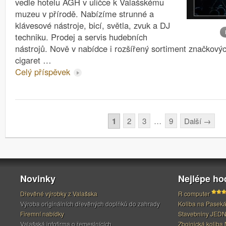
vedle hotelu AGH v uličce k Valašskému
muzeu v přírodě. Nabízíme strunné a
klávesové nástroje, bicí, světla, zvuk a DJ
techniku. Prodej a servis hudebních
nástrojů. Nově v nabídce i rozšířený sortiment značkovýc
cigaret …
Celý příspěvek
Stránkování
1
2
3
…
9
Další
→
Novinky
Nejlépe h
Dřevěné výrobky z Valašska
R computer
Výroba originálních dřevěných doplňků do zahrady
Koliba na Pasek
Firemní nabídky
Stavebniny JED
Valašská infofirma o řemeslnících
Zbojnická koliba 