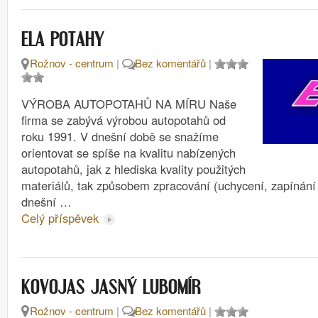
ELA POTAHY
Rožnov - centrum
|
Bez komentářů
|
VÝROBA AUTOPOTAHŮ NA MÍRU Naše
firma se zabývá výrobou autopotahů od
roku 1991. V dnešní době se snažíme
orientovat se spíše na kvalitu nabízených
autopotahů, jak z hlediska kvality použitých
materiálů, tak způsobem zpracování (uchycení, zapínání
dnešní …
Celý příspěvek
KOVOJAS JASNÝ LUBOMÍR
Rožnov - centrum
|
Bez komentářů
|