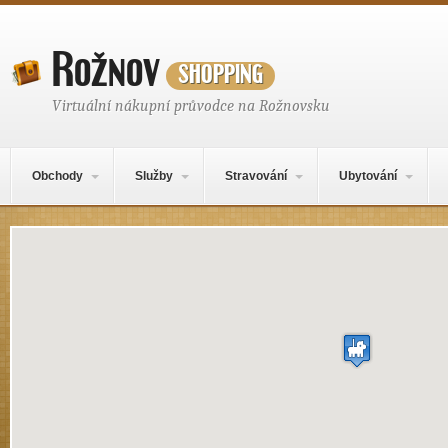
Rožnov
shopping
Virtuální nákupní průvodce na Rožnovsku
Hlavní navigační menu
Přejít k obsahu webu
Obchody
Služby
Stravování
Ubytování
Mapa obsahu