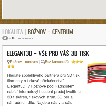
LOKALITA |
ROŽNOV – CENTRUM
Drobečková navigace
Rožnov - centrum
ELEGANT3D – VŠE PRO VÁŠ 3D TISK
Rožnov - centrum
|
Bez komentářů
|
Hledáte spolehlivého partnera pro 3D tisk,
filamenty a tiskové příslušenství?
Elegant3D v Rožnově pod Radhoštěm
nabízí internetový i osobní prodej kvalitních
3D tiskáren, tiskových strun, 3D per a
náhradních dílů. Najdete nás v areálu