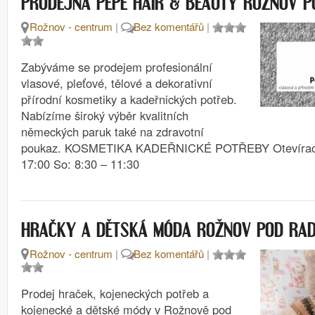
PRODEJNA PEPE HAIR & BEAUTY ROŽNOV 
Rožnov - centrum
|
Bez komentářů
|
Zabýváme se prodejem profesionální
vlasové, pleťové, tělové a dekorativní
přírodní kosmetiky a kadeřnických potřeb.
Nabízíme široký výběr kvalitních
německých paruk také na zdravotní
poukaz. KOSMETIKA KADEŘNICKÉ POTŘEBY Otevírací 
17:00 So: 8:30 – 11:30
HRAČKY A DĚTSKÁ MÓDA ROŽNOV POD RA
Rožnov - centrum
|
Bez komentářů
|
Prodej hraček, kojeneckých potřeb a
kojenecké a dětské módy v Rožnově pod