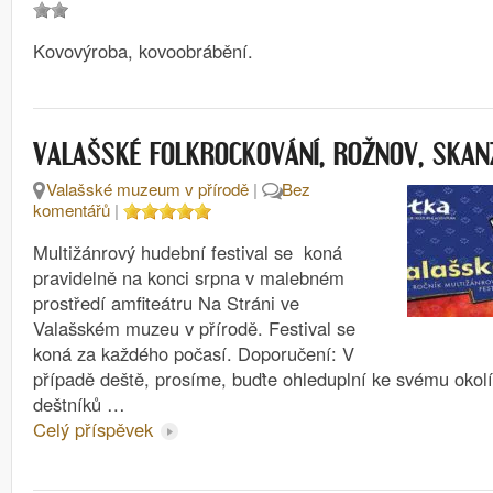
Kovovýroba, kovoobrábění.
VALAŠSKÉ FOLKROCKOVÁNÍ, ROŽNOV, SKAN
Valašské muzeum v přírodě
|
Bez
komentářů
|
Multižánrový hudební festival se koná
pravidelně na konci srpna v malebném
prostředí amfiteátru Na Stráni ve
Valašském muzeu v přírodě. Festival se
koná za každého počasí. Doporučení: V
případě deště, prosíme, buďte ohleduplní ke svému okolí
deštníků …
Celý příspěvek