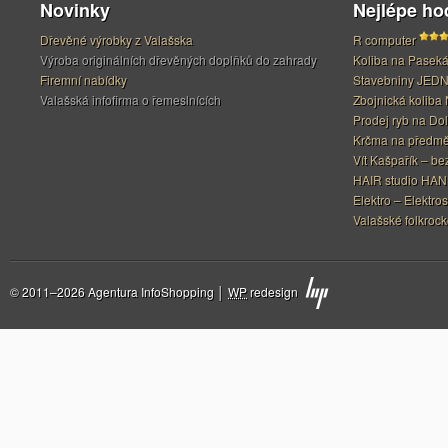
Novinky
Nejlépe h
Dřevěné výrobky z Valašska
R computer
Výroba originálních dřevěných doplňků do zahrady
Koliba na Pasek
Firemní nabídky
Stavebniny JED
Valašská infofirma o řemeslnících
Zbojnická koliba 
Prodej ryb na Do
Krčma na předměs
Vít Kašpařík – be
HAIR studio HA
Elektro – Elektros
Valašské folkrock
© 2011–2026 Agentura InfoShopping │
WP
redesign