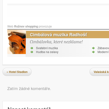
Web
Rožnov shopping
provozuje
Cimbálová muzika Radhošť
Cimbálovka, které nezklame!
Svatební muzika
Zábavov
Hudba na oslavy
Moderní 
Navigace pro příspěvky
«
Hotel Stadion
Valašská k
Komentáře
Zatím žádné komentáře.