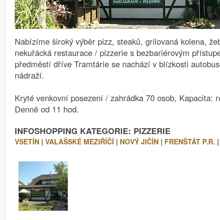
Nabízíme široký výběr pizz, steaků, grilovaná kolena, že
nekuřácká restaurace / pizzerie s bezbariérovým přístup
předměstí dříve Tramtárie se nachází v blízkosti autobu
nádraží.
Kryté venkovní posezení / zahrádka 70 osob, Kapacita: 
Denně od 11 hod.
INFOSHOPPING KATEGORIE: PIZZERIE
VSETÍN
|
VALAŠSKÉ MEZIŘÍČÍ
|
NOVÝ JIČÍN
|
FRENŠTÁT P.R.