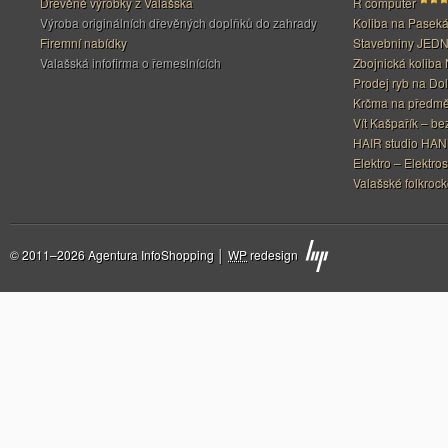
Dřevěné výrobky z Valašska
R computer
Výroba originálních dřevěných doplňků do zahrady
Koliba na Pasek
Firemní nabídky
Stavebniny JED
Valašská infofirma o řemeslnících
Zbojnická koliba 
Prodej ryb na Do
Krčma na předměs
Vít Kašpařík – be
HAIR studio HA
Elektro – Elektros
Valašské folkrock
© 2011–2026 Agentura InfoShopping │
WP
redesign