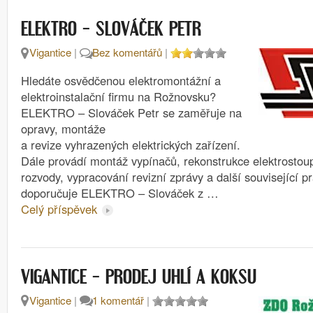
ELEKTRO – SLOVÁČEK PETR
Vigantice
|
Bez komentářů
|
Hledáte osvědčenou elektromontážní a
elektroinstalační firmu na Rožnovsku?
ELEKTRO – Slováček Petr se zaměřuje na
opravy, montáže
a revize vyhrazených elektrických zařízení.
Dále provádí montáž vypínačů, rekonstrukce elektrostou
rozvody, vypracování revizní zprávy a další související p
doporučuje ELEKTRO – Slováček z …
Celý příspěvek
VIGANTICE – PRODEJ UHLÍ A KOKSU
Vigantice
|
1 komentář
|