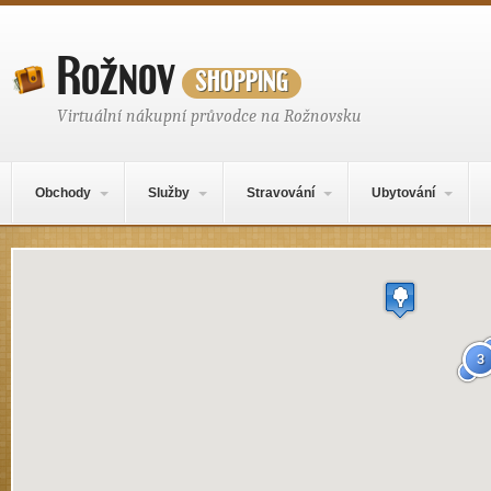
Rožnov
shopping
Virtuální nákupní průvodce na Rožnovsku
Hlavní navigační menu
Přejít k obsahu webu
Obchody
Služby
Stravování
Ubytování
Mapa obsahu
3