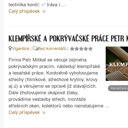
technika končí: ✅ tráva i …
Celý příspěvek
KLEMPÍŘSKÉ A POKRÝVAČSKÉ PRÁCE PETR 
Vigantice
|
Bez komentářů
|
Firma Petr Mičkal se věnuje zejména
pokrývačským pracím, následují klempířské
a tesařské práce. Konkrétně vyhotovujeme
střechy (hliníkové, střechové krytiny, krovy
aj.ú) a věnujeme se opravě již stávajících.
Klempířské 
Dále zhotovujeme okapové žlaby,
provádíme vestavby střech, montáže
střešních oken, kolektorů nebo nainstalujeme …
Celý příspěvek