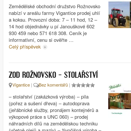
Zemědělské obchodní družstvo Rožnovsko
nabízí v areálu farmy Vigantice prodej uhlí
a koksu. Provozní doba: 7 – 11 hod, 12 –
14 hod objednávky u pí Janouškové 602
930 459 nebo 571 618 308. Ceník je
informativní, cenu si ověřte …
Celý příspěvek
ZOD ROŽNOVSKO – STOLAŘSTVÍ
Vigantice
|
Bez komentářů
|
– stolařství (zakázková výroba) – pila
(pořez a sušení dřeva) – autodoprava
(jeřábnické služby, pronájem kontejnérů a
výkopové práce s UNC 060) – prodej
náhradních dílů na zemědělskou techniku
(včetně olejů a maziv) – živočišná výroba –