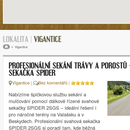
LOKALITA |
VIGANTICE
Drobečková navigace
Vigantice
PROFESIONÁLNÍ SEKÁNÍ TRÁVY A POROSTŮ
SEKAČKA SPIDER
Vigantice
|
Bez komentářů
|
Nabízíme špičkovou službu sekání a
mulčování pomocí dálkově řízené svahové
sekačky SPIDER 2SGS – ideální řešení i
pro náročné terény na Valašsku a v
Beskydech. Profesionální svahová sekačka
SPIDER 2SGS si poradí tam, kde běžná