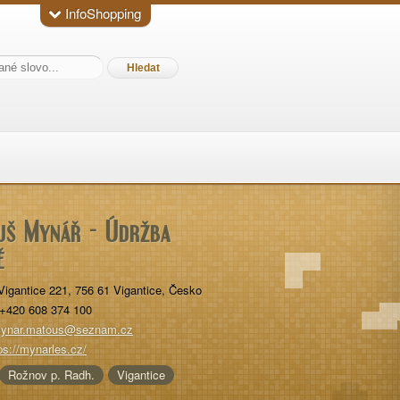
InfoShopping
uš Mynář - Údržba
ě
Vigantice 221
,
756 61
Vigantice
,
Česko
+420 608 374 100
ynar.matous@seznam.cz
ps://mynarles.cz/
Rožnov p. Radh.
Vigantice