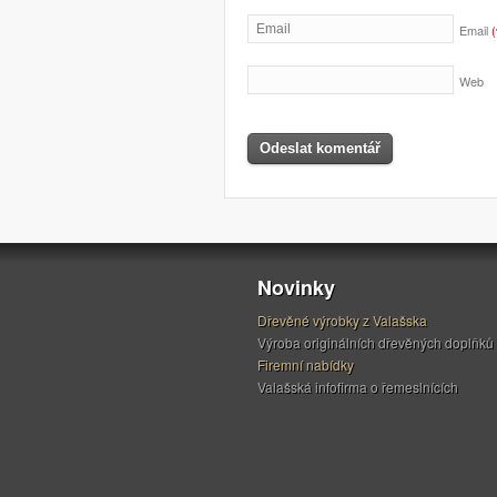
Email
Web
Novinky
Dřevěné výrobky z Valašska
Výroba originálních dřevěných doplňků
Firemní nabídky
Valašská infofirma o řemeslnících