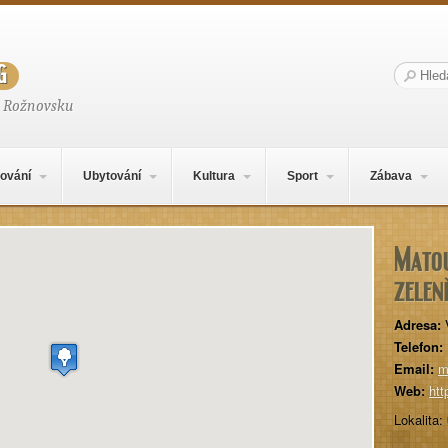
g
Hledat:
a Rožnovsku
ování
Ubytování
Kultura
Sport
Zábava
Mato
zelen
Adresa:
Telefon:
Email:
m
Web:
htt
Lokalita: