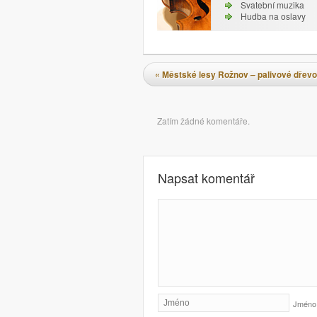
Svatební muzika
Hudba na oslavy
Navigace pro příspěvky
«
Městské lesy Rožnov – palivové dřevo
Komentáře
Zatím žádné komentáře.
Napsat komentář
Jmén