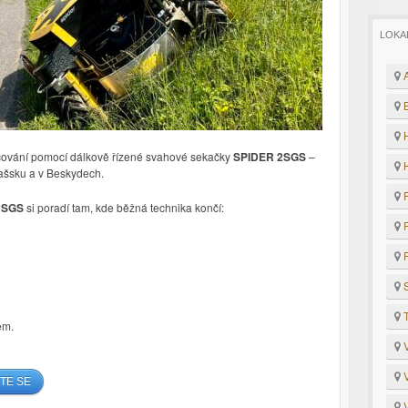
LOKA
A
B
H
čování pomocí dálkově řízené svahové sekačky
SPIDER 2SGS
–
H
lašsku a v Beskydech.
P
2SGS
si poradí tam, kde běžná technika končí:
R
R
S
T
em.
V
V
TE SE
V