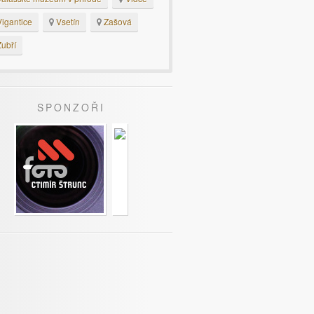
igantice
Vsetín
Zašová
ubří
SPONZOŘI