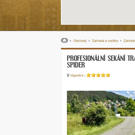
Drobečková navigace
Obchody
Zahrada a rostliny
Zahradn
PROFESIONÁLNÍ SEKÁNÍ T
SPIDER
Vigantice
|