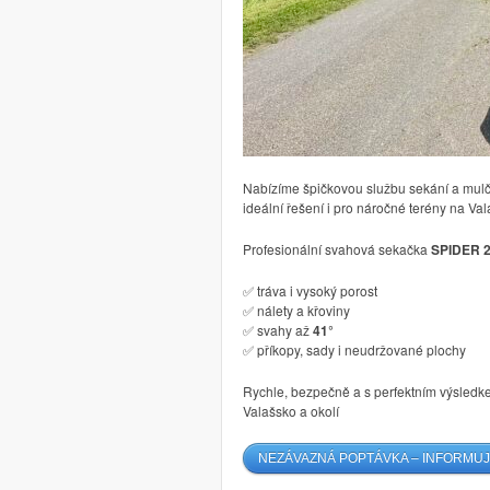
Nabízíme špičkovou službu sekání a mul
ideální řešení i pro náročné terény na Va
Profesionální svahová sekačka
SPIDER 
✅ tráva i vysoký porost
✅ nálety a křoviny
✅ svahy až
41°
✅ příkopy, sady i neudržované plochy
Rychle, bezpečně a s perfektním výsledk
Valašsko a okolí
NEZÁVAZNÁ POPTÁVKA – INFORMUJ