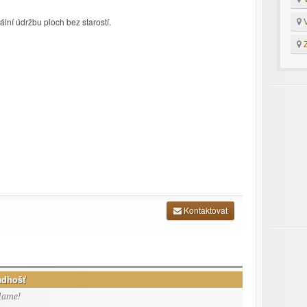
V
nální údržbu ploch bez starostí.
Z
Kontaktovat
adhošť
lame!