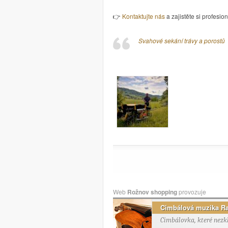
👉
Kontaktujte nás
a zajistěte si profesio
Svahové sekání trávy a porostů
Web
Rožnov shopping
provozuje
Cimbálová muzika R
Cimbálovka, které nezk