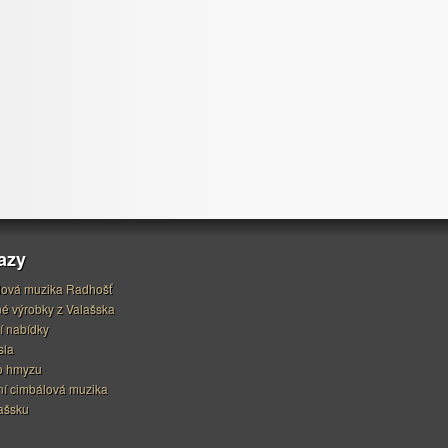
azy
ová muzika Radhošť
é výrobky z Valašska
í nabídky
sla
o hmyzu
í cimbálová muzika
ašsku