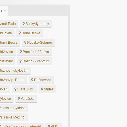
LITY
reál Tesla
Beskydy-hotely
rillovka
Dolní Bečva
orní Bečva
Hutisko-Solanec
ážovice
Prostřední Bečva
ustevny
Rožnov - centrum
ožnov - ubytování
ožnov p. Radh.
Rožnovsko
oláň
Staré Zubří
Střítež
ylovice
Valašsko
alašská Bystřice
alašské Meziříčí
alašské muzeum v přírodě
Vidče