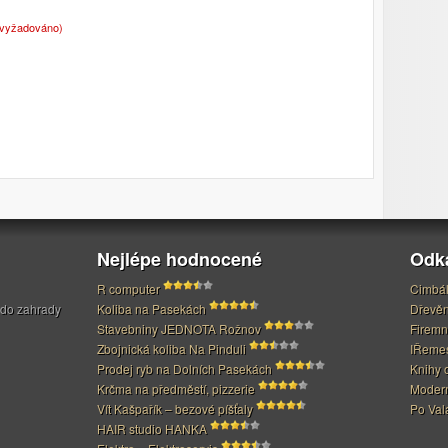
(vyžadováno)
Nejlépe hodnocené
Odk
R computer
Cimbál
 do zahrady
Koliba na Pasekách
Dřevěn
Stavebniny JEDNOTA Rožnov
Firemn
Zbojnická koliba Na Pinduli
IŘeme
Prodej ryb na Dolních Pasekách
Knihy 
Krčma na předměstí, pizzerie
Modern
Vít Kašpařík – bezové píšťaly
Po Val
HAIR studio HANKA