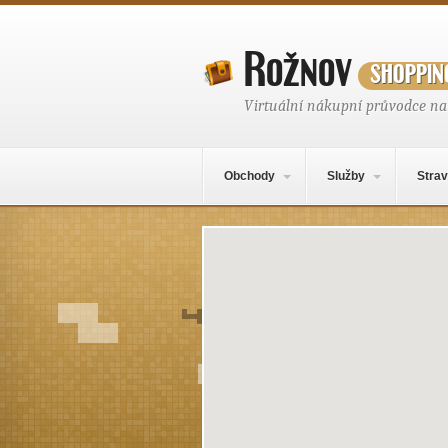
Rožnov
shoppin
Virtuální nákupní průvodce n
Hlavní navigační menu
Přejít k obsahu webu
Obchody
Služby
Strav
Místo