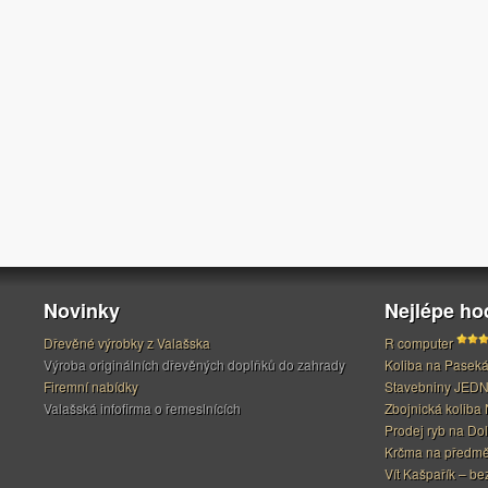
Novinky
Nejlépe h
Dřevěné výrobky z Valašska
R computer
Výroba originálních dřevěných doplňků do zahrady
Koliba na Pasek
Firemní nabídky
Stavebniny JED
Valašská infofirma o řemeslnících
Zbojnická koliba 
Prodej ryb na Do
Krčma na předměs
Vít Kašpařík – be