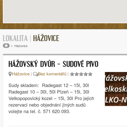
LOKALITA |
HÁŽOVICE
Drobečková navigace
Hážovice
HÁŽOVSKÝ DVŮR – SUDOVÉ PIVO
Hážovice
|
Bez komentářů
|
Sudy skladem: Radegast 12 – 15l, 30l
Radegast 10 – 30l, 50l Plzeň – 15l, 30l
Velkopopovický kozel – 15l, 30l Pro jejich
rezervaci nebo objednání jiných sudů
volejte na tel. č. 571 620 093.