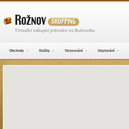
Rožnov
shopping
Virtuální nákupní průvodce na Rožnovsku
Hlavní navigační menu
Přejít k obsahu webu
Obchody
Služby
Stravování
Ubytování
Mapa obsahu