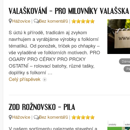
VALAŠKOVÁNÍ – PRO MILOVNÍKY VALAŠSKA
Hážovice
|
Bez komentářů
|
S úctú k přírodě, tradicám aj zvykom
navrhujem a vyrábjáme výrobky s folklorní
tématikú. Od ponožek, triček po chňapky –
vše vyladěné ve folklorních motivech. PRO
OGARY PRO CÉRKY PRO PRCKY
Dáms
OSTATNÍ – rolovací batohy, různé tašky,
P
doplňky s folkorní …
Celý příspěvek
ZOD ROŽNOVSKO – PILA
Hážovice
|
Bez komentářů
|
V našem sortimentu naleznete stavební a