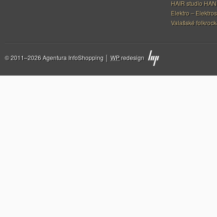
HAIR studio HA
Elektro – Elektros
Valašské folkrock
© 2011–2026 Agentura InfoShopping │
WP
redesign