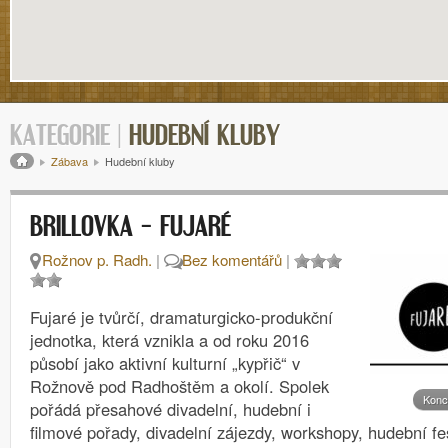
KATEGORIE |
HUDEBNÍ KLUBY
Drobečková navigace
Zábava
Hudební kluby
BRILLOVKA – FUJARÉ
Rožnov p. Radh.
|
Bez komentářů
|
Fujaré je tvůrčí, dramaturgicko-produkční
jednotka, která vznikla a od roku 2016
působí jako aktivní kulturní „kypřič“ v
Rožnově pod Radhoštěm a okolí. Spolek
Konc
pořádá přesahové divadelní, hudební i
filmové pořady, divadelní zájezdy, workshopy, hudební fe