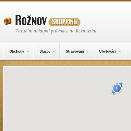
Rožnov
shopping
Virtuální nákupní průvodce na Rožnovsku
Hlavní navigační menu
Přejít k obsahu webu
Obchody
Služby
Stravování
Ubytování
Mapa obsahu
8