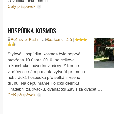
Zavadilka uskutečnilo …
Celý příspěvek
HOSPŮDKA KOSMOS
Rožnov p. Radh.
|
Bez komentářů
|
Stylová Hospůdka Kosmos byla poprvé
otevřena 10 února 2010, po celkové
rekonstrukci původní vinárny. Z temné
vinárny se nám podařila vytvořit příjemná
nekuřácká hospůdka pro setkání všeho
druhu. Na čepu máme Poličku desítku
Hradební za dvacku, dvanáctku Záviš za dvacet …
Celý příspěvek