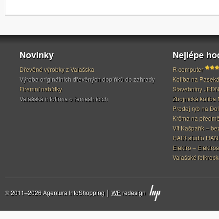
Novinky
Nejlépe h
Dřevěné výrobky z Valašska
R computer
Výroba originálních dřevěných doplňků do zahrady
Koliba na Pasek
Firemní nabídky
Stavebniny JED
Valašská infofirma o řemeslnících
Zbojnická koliba 
Prodej ryb na Do
Krčma na předměs
Vít Kašpařík – be
HAIR studio HA
Elektro – Elektros
Valašské folkrock
© 2011–2026 Agentura InfoShopping │
WP
redesign