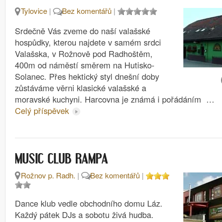
Tylovice
|
Bez komentářů
|
Srdečně Vás zveme do naší valašské
hospůdky, kterou najdete v samém srdci
Valašska, v Rožnově pod Radhoštěm,
400m od náměstí směrem na Hutisko-
Solanec. Přes hektický styl dnešní doby
zůstáváme věrni klasické valašské a
moravské kuchyni. Harcovna je známá i pořádáním …
Celý příspěvek
MUSIC CLUB RAMPA
Rožnov p. Radh.
|
Bez komentářů
|
Dance klub vedle obchodního domu Láz.
Každý pátek DJs a sobotu živá hudba.