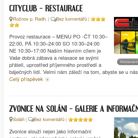
CITYCLUB – RESTAURACE
Rožnov p. Radh.
|
Bez komentářů
|
Provoz restaurace – MENU PO -ČT 10:30–
22:00, PÁ 10:30–24:00 SO 10:30–24:00
NE 10:30–17:00 Naším hlavním cílem je
Vaše dobrá zábava a relaxace se svými
Restaurace
přáteli, uprostřed příjemného prostředí a
báječných lidí. Velmi nám záleží na tom, abyste se u ná
Celý příspěvek
ZVONICE NA SOLÁNI – GALERIE A INFORMAČ
Soláň
|
Bez komentářů
|
Zvonice slouží nejen jako informační