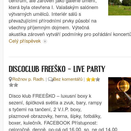
centrum, ale zároveň jako galerie umění,
která byla otevřena I. Valašským salónem
výtvarných umělců. Interiér sálů s
převažujícími přírodními prvky působí na
všechny příjemným dojmem. Výtečná
akustika zároveň vytváří podmínky pro pořádání koncertů
Celý příspěvek
DISCOCLUB FREEŠKO – LIVE PARTY
Rožnov p. Radh.
|
Bez komentářů
|
Disco klub FREEŠKO – luxusní boxy k
sezení, špičková světla a zvuk, bary, rampy
s tyčemi na tančení, 2 V.I.P. boxy,
plazmové obrazovky, herna, šipky, fotbálky,
boxer, kulečník. FACEBOOK Přístupnost:
celoročně, denně, po-pá od 16.00, so, ne od 14.00