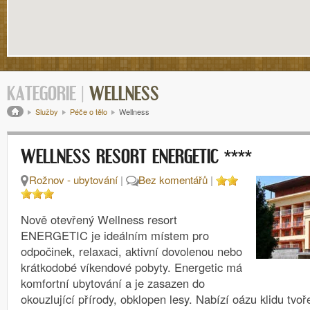
KATEGORIE |
WELLNESS
Drobečková navigace
Služby
Péče o tělo
Wellness
****
WELLNESS RESORT ENERGETIC
Rožnov - ubytování
|
Bez komentářů
|
Nově otevřený Wellness resort
ENERGETIC je ideálním místem pro
odpočinek, relaxaci, aktivní dovolenou nebo
krátkodobé víkendové pobyty. Energetic má
komfortní ubytování a je zasazen do
okouzlující přírody, obklopen lesy. Nabízí oázu klidu tvo