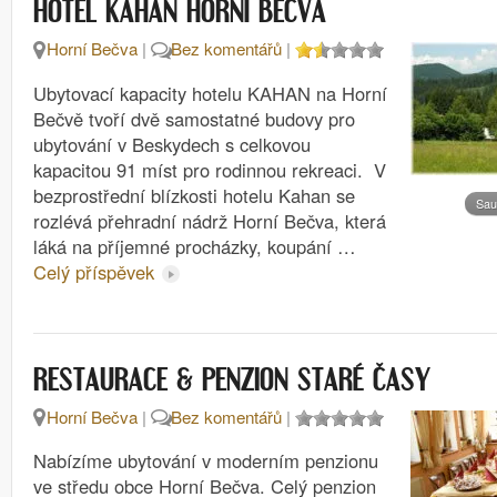
HOTEL KAHAN HORNÍ BEČVA
Horní Bečva
|
Bez komentářů
|
Ubytovací kapacity hotelu KAHAN na Horní
Bečvě tvoří dvě samostatné budovy pro
ubytování v Beskydech s celkovou
kapacitou 91 míst pro rodinnou rekreaci. V
bezprostřední blízkosti hotelu Kahan se
Sau
rozlévá přehradní nádrž Horní Bečva, která
láká na příjemné procházky, koupání …
Celý příspěvek
RESTAURACE & PENZION STARÉ ČASY
Horní Bečva
|
Bez komentářů
|
Nabízíme ubytování v moderním penzionu
ve středu obce Horní Bečva. Celý penzion