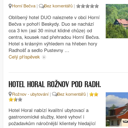
Horní Bečva
|
Bez komentářů
|
Oblíbený hotel DUO naleznete v obci Horní
Bečva v pohoří Beskydy. Duo se nachází
cca 3 km (asi 30 minut klidné chůze) od
centra, kousek nad přehradou Horní Bečva.
Hotel s krásným výhledem na hřeben hory
Radhošť a sedlo Pustevny …
Celý příspěvek
HOTEL HORAL ROŽNOV POD RADH.
Rožnov - ubytování
|
Bez komentářů
|
Hotel Horal nabízí kvalitní ubytovací a
gastronomické služby, které vyhoví i
požadavkům náročnější klientely hledající