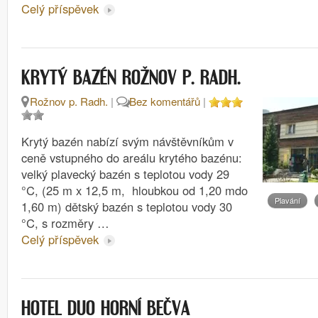
Celý příspěvek
KRYTÝ BAZÉN ROŽNOV P. RADH.
Rožnov p. Radh.
|
Bez komentářů
|
Krytý bazén nabízí svým návštěvníkům v
ceně vstupného do areálu krytého bazénu:
velký plavecký bazén s teplotou vody 29
°C, (25 m x 12,5 m, hloubkou od 1,20 mdo
Plavání
1,60 m) dětský bazén s teplotou vody 30
°C, s rozměry …
Celý příspěvek
HOTEL DUO HORNÍ BEČVA