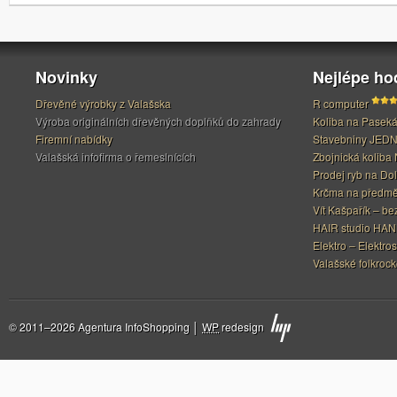
Novinky
Nejlépe h
Dřevěné výrobky z Valašska
R computer
Výroba originálních dřevěných doplňků do zahrady
Koliba na Pasek
Firemní nabídky
Stavebniny JED
Valašská infofirma o řemeslnících
Zbojnická koliba 
Prodej ryb na Do
Krčma na předměs
Vít Kašpařík – be
HAIR studio HA
Elektro – Elektros
Valašské folkrock
© 2011–2026 Agentura InfoShopping │
WP
redesign