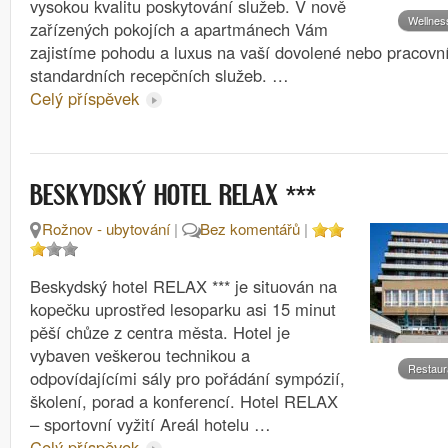
vysokou kvalitu poskytování služeb. V nově
Wellnes
zařízených pokojích a apartmánech Vám
zajistíme pohodu a luxus na vaší dovolené nebo pracovn
standardních recepčních služeb. …
Celý příspěvek
***
BESKYDSKÝ HOTEL RELAX
Rožnov - ubytování
|
Bez komentářů
|
Beskydský hotel RELAX *** je situován na
kopečku uprostřed lesoparku asi 15 minut
pěší chůze z centra města. Hotel je
vybaven veškerou technikou a
Restaur
odpovídajícími sály pro pořádání sympózií,
školení, porad a konferencí. Hotel RELAX
– sportovní vyžití Areál hotelu …
Celý příspěvek