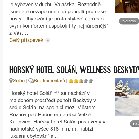
je vybaven v duchu Valašska. Rozhodně
jsme ale nezapomněli na pohodlí pro naše
hosty. Ubytování je proto stylové a přesto
Wellness
svým komfortem uspokojí i ty nejnáročnější
z Vás. …
Celý příspěvek
HORSKÝ HOTEL SOLÁŇ, WELLNESS BESKYD
Soláň
|
Bez komentářů
|
Horský hotel Soláň *** se nachází v
malebném prostředí pohoří Beskydy v
sedle Soláň, na spojnici mezi Městem
Rožnov pod Radoštěm a obcí Velké
Karlovice. Horský hotel Soláň postavený v
Pla
nadmořské výšce 816 m n. m. nabízí
luxusní ubytování s …