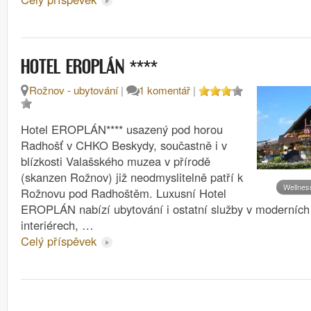
****
HOTEL EROPLÁN
Rožnov - ubytování
|
1 komentář
|
Hotel EROPLÁN**** usazený pod horou
Radhošť v CHKO Beskydy, součastně i v
blízkosti Valašského muzea v přírodě
(skanzen Rožnov) již neodmyslitelně patří k
Wellnes
Rožnovu pod Radhoštěm. Luxusní Hotel
EROPLÁN nabízí ubytování i ostatní služby v moderních 
interiérech, …
Celý příspěvek