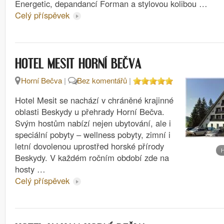
Energetic, depandancí Forman a stylovou kolibou …
Celý příspěvek
HOTEL MESIT HORNÍ BEČVA
Horní Bečva
|
Bez komentářů
|
Hotel Mesit se nachází v chráněné krajinné
oblasti Beskydy u přehrady Horní Bečva.
Svým hostům nabízí nejen ubytování, ale i
speciální pobyty – wellness pobyty, zimní i
letní dovolenou uprostřed horské přírody
H
Beskydy. V každém ročním období zde na
hosty …
Celý příspěvek