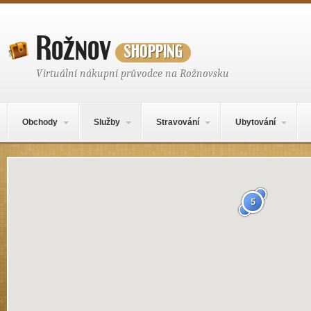
Rožnov
shopping
Virtuální nákupní průvodce na Rožnovsku
Hlavní navigační menu
Přejít k obsahu webu
Obchody
Služby
Stravování
Ubytování
Mapa obsahu
5