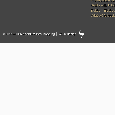
HAIR studio HA
Elektro – Elektros
Valašské folkrock
© 2011–2026 Agentura InfoShopping │
WP
redesign