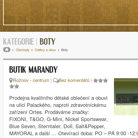
KATEGORIE |
BOTY
Drobečková navigace
Obchody
Oděvy a obuv
Boty
BUTIK MARANDY
Rožnov - centrum
|
Bez komentářů
|
Prodejna kvalitního dětské oblečení a obuvi
na ulici Palackého, naproti zdravotníckému
zařízení Ortes. Prodáváme značky:
FIXONI, T&GO, G-Mini, Nickel Sportswear,
Blue Seven, Sterntaler, Doll, Salt&Pepper,
MAYORAL a další … Otevírací doba: PO – PÁ 9:00 -12: