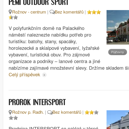
PEMI OUTDOOR SPORT
Rožnov - centrum
|
Bez komentářů
|
V polyfunkčním domě na Palackého
náměstí naleznezte nabídku potřeb pro
turistiku: batohy, stany, spacáky,
horolezecké a skialpové vybavení, lyžařské
Půjčovny
vybavení, turistická obuv. Pro zájmové
organizace a podniky – lanové centra a jiné
nabízíme zajímavé množstevní slevy. Držíme skladem ši
Celý příspěvek
PROROK INTERSPORT
Rožnov p. Radh.
|
Bez komentářů
|
Prodejna INTERSPORT se nalézá v těsné