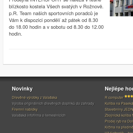
blízkosto kostela Všech svatých v Rožnově.
p.R. Team našich sportovních poradců je
Vám k dispozici pondělí až pátek od 8.30
do 18.00 hodin a v sobotu od 8.30 do 12.00
hodin.
Novinky
Nejlépe h
Dřevěné výrobky z Valašska
R computer
Výroba originálních dřevěných doplňků do zahrady
Koliba na Pasek
Firemní nabídky
Stavebniny JED
Valašská infofirma o řemeslnících
Zbojnická koliba 
Prodej ryb na Do
Krčma na předměs
Vít Kašpařík – be