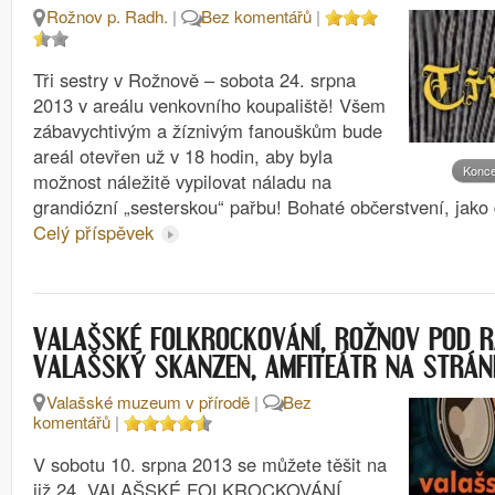
Rožnov p. Radh.
|
Bez komentářů
|
Tři sestry v Rožnově – sobota 24. srpna
2013 v areálu venkovního koupaliště! Všem
zábavychtivým a žíznivým fanouškům bude
areál otevřen už v 18 hodin, aby byla
Konce
možnost náležitě vypilovat náladu na
grandiózní „sesterskou“ pařbu! Bohaté občerstvení, jako
Celý příspěvek
VALAŠSKÉ FOLKROCKOVÁNÍ, ROŽNOV POD 
VALAŠSKÝ SKANZEN, AMFITEÁTR NA STRÁN
Valašské muzeum v přírodě
|
Bez
komentářů
|
V sobotu 10. srpna 2013 se můžete těšit na
již 24. VALAŠSKÉ FOLKROCKOVÁNÍ.