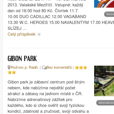
2013. Valašské Meziříčí. Vstupné: každý
den od 16:00 hod 80 Kč. Čtvrtek 11.7.
Konce
10.00 DUO CADILLAC 12.00 VAGABAND
13.30 W.C. HEROES 15.00 NAVALENTYM 17.00 HEAV
SLÍZEJ …
Celý příspěvek
GIBON PARK
Rožnov p. Radh.
|
Bez komentářů
|
Gibon park je zábavní centrum pod širým
nebem, kde nabízíme největší počet
atrakcí a zábavy na jednom místě v ČR.
Nabízíme adrenalinový zážitek pro
Adrenalinov
každého, kdo si chce ověřit svoji fyzickou
kondici, zdatnost a zručnost, svoji odvahu a