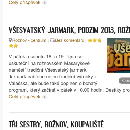
Celý příspěvek
VŠESVATSKÝ JARMARK, PODZIM 2013, RO
Rožnov - centrum
|
Bez komentářů
|
V pátek a sobotu 18. a 19. října se
uskuteční na rožnovském Masarykově
náměstí tradiční Všesvatský jarmark.
Jarmark nabídne nejen tradiční výrobky z
Konce
Valašska, ale bude také doplněn o bohatý
program, který začíná v pátek v 10.00 hodin. Desítky pr
Celý příspěvek
TŘI SESTRY, ROŽNOV, KOUPALIŠTĚ