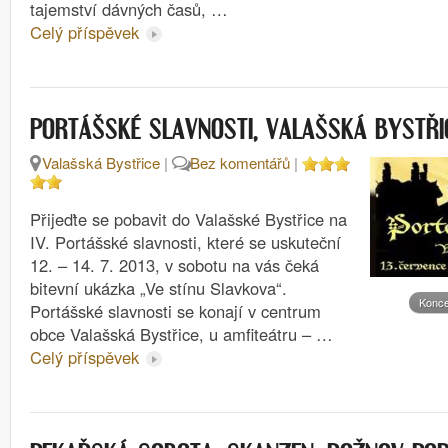
tajemství dávných časů, …
Celý příspěvek
PORTÁŠSKÉ SLAVNOSTI, VALAŠSKÁ BYSTŘI
Valašská Bystřice
|
Bez komentářů
|
Přijeďte se pobavit do Valašské Bystřice na
IV. Portášské slavnosti, které se uskuteční
12. – 14. 7. 2013, v sobotu na vás čeká
bitevní ukázka „Ve stínu Slavkova“.
Konce
Portášské slavnosti se konají v centrum
obce Valašská Bystřice, u amfiteátru – …
Celý příspěvek