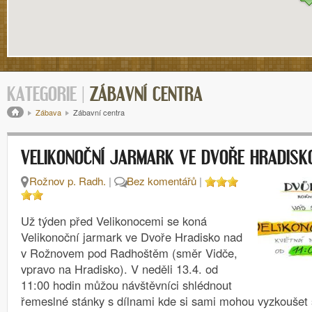
KATEGORIE |
ZÁBAVNÍ CENTRA
Drobečková navigace
Zábava
Zábavní centra
VELIKONOČNÍ JARMARK VE DVOŘE HRADISK
Rožnov p. Radh.
|
Bez komentářů
|
Už týden před Velikonocemi se koná
Velikonoční jarmark ve Dvoře Hradisko nad
v Rožnovem pod Radhoštěm (směr Vidče,
vpravo na Hradisko). V neděli 13.4. od
11:00 hodin můžou návštěvníci shlédnout
řemeslné stánky s dílnami kde si sami mohou vyzkoušet