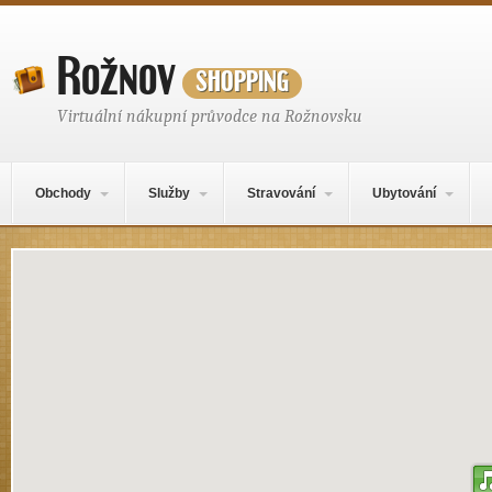
Rožnov
shopping
Virtuální nákupní průvodce na Rožnovsku
Hlavní navigační menu
Přejít k obsahu webu
Obchody
Služby
Stravování
Ubytování
Mapa obsahu