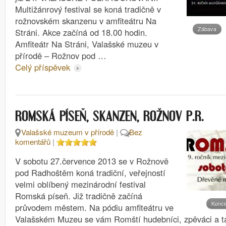
Multižánrový festival se koná tradičně v
rožnovském skanzenu v amfiteátru Na
Zábava
Stráni. Akce začíná od 18.00 hodin.
Amfiteátr Na Stráni, Valašské muzeu v
přírodě – Rožnov pod …
Celý příspěvek
ROMSKÁ PÍSEŇ, SKANZEN, ROŽNOV P.R.
Valašské muzeum v přírodě
|
Bez
komentářů
|
V sobotu 27.července 2013 se v Rožnově
pod Radhoštěm koná tradiční, veřejností
velmi oblíbený mezinárodní festival
Romská píseň. Již tradičně začíná
Konce
průvodem městem. Na pódiu amfiteátru ve
Valašském Muzeu se vám Romští hudebníci, zpěváci a ta