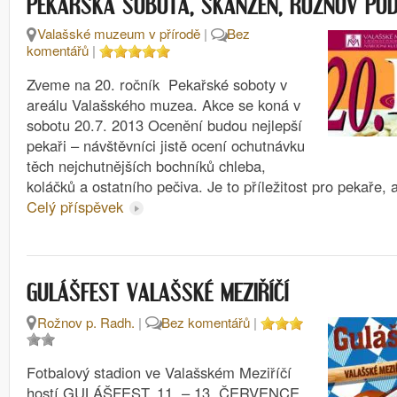
PEKAŘSKÁ SOBOTA, SKANZEN, ROŽNOV PO
Valašské muzeum v přírodě
|
Bez
komentářů
|
Zveme na 20. ročník Pekařské soboty v
areálu Valašského muzea. Akce se koná v
sobotu 20.7. 2013 Ocenění budou nejlepší
pekaři – návštěvníci jistě ocení ochutnávku
těch nejchutnějších bochníků chleba,
koláčků a ostatního pečiva. Je to příležitost pro pekaře,
Celý příspěvek
GULÁŠFEST VALAŠSKÉ MEZIŘÍČÍ
Rožnov p. Radh.
|
Bez komentářů
|
Fotbalový stadion ve Valašském Meziříčí
hostí GULÁŠFEST. 11. – 13. ČERVENCE