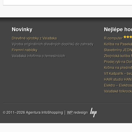
Novinky
Nejlépe h
Dřevěné výrobky z Valašska
R computer
Výroba originálních dřevěných doplňků do zahrady
Koliba na Pasek
Firemní nabídky
Stavebniny JED
Valašská infofirma o řemeslnících
Zbojnická koliba 
Prodej ryb na Do
Krčma na předměs
Vít Kašpařík – be
HAIR studio HA
Elektro – Elektros
Valašské folkrock
© 2011–2026 Agentura InfoShopping │
WP
redesign