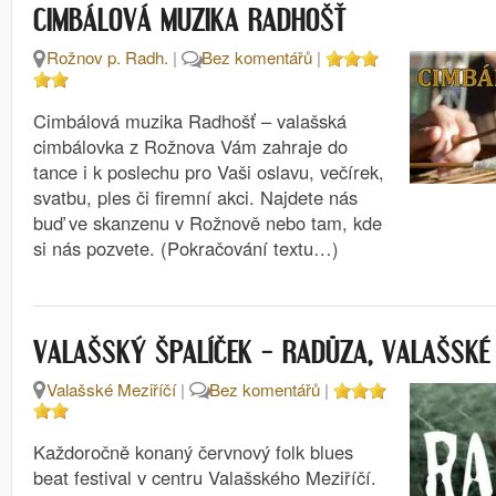
CIMBÁLOVÁ MUZIKA RADHOŠŤ
Rožnov p. Radh.
|
Bez komentářů
|
Cimbálová muzika Radhošť – valašská
cimbálovka z Rožnova Vám zahraje do
tance i k poslechu pro Vaši oslavu, večírek,
svatbu, ples či firemní akci. Najdete nás
buď ve skanzenu v Rožnově nebo tam, kde
si nás pozvete. (Pokračování textu…)
VALAŠSKÝ ŠPALÍČEK – RADŮZA, VALAŠSKÉ 
Valašské Meziříčí
|
Bez komentářů
|
Každoročně konaný červnový folk blues
beat festival v centru Valašského Meziříčí.