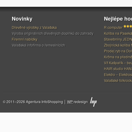
Novinky
Nejlépe h
Dřevěné výrobky z Valašska
R computer
Výroba originálních dřevěných doplňků do zahrady
Koliba na Pasek
Firemní nabídky
Stavebniny JED
Valašská infofirma o řemeslnících
Zbojnická koliba 
Prodej ryb na Do
Krčma na předměs
Vít Kašpařík – be
HAIR studio HA
Elektro – Elektros
Valašské folkrock
© 2011–2026 Agentura InfoShopping │
WP
redesign