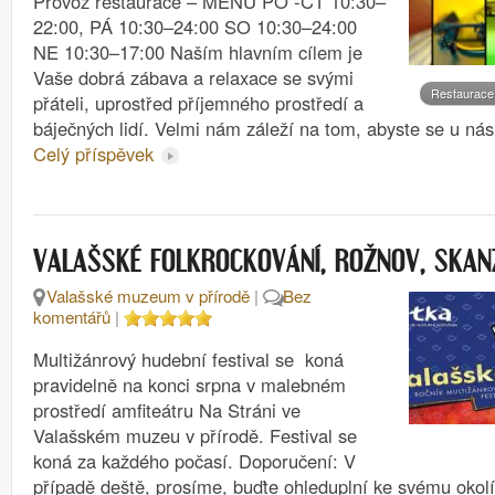
Provoz restaurace – MENU PO -ČT 10:30–
22:00, PÁ 10:30–24:00 SO 10:30–24:00
NE 10:30–17:00 Naším hlavním cílem je
Vaše dobrá zábava a relaxace se svými
Restaurace
přáteli, uprostřed příjemného prostředí a
báječných lidí. Velmi nám záleží na tom, abyste se u ná
Celý příspěvek
VALAŠSKÉ FOLKROCKOVÁNÍ, ROŽNOV, SKAN
Valašské muzeum v přírodě
|
Bez
komentářů
|
Multižánrový hudební festival se koná
pravidelně na konci srpna v malebném
prostředí amfiteátru Na Stráni ve
Valašském muzeu v přírodě. Festival se
koná za každého počasí. Doporučení: V
případě deště, prosíme, buďte ohleduplní ke svému okolí