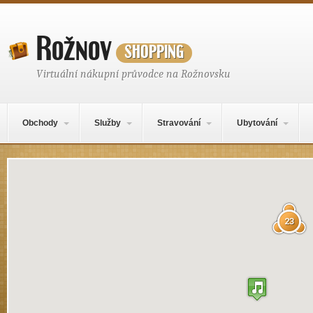
Rožnov
shopping
Virtuální nákupní průvodce na Rožnovsku
Hlavní navigační menu
Přejít k obsahu webu
Obchody
Služby
Stravování
Ubytování
Mapa obsahu
23