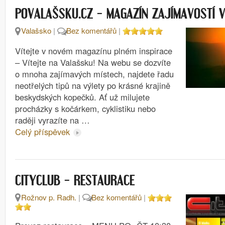
POVALAŠSKU.CZ – MAGAZÍN ZAJÍMAVOSTÍ V
Valašsko
|
Bez komentářů
|
Vítejte v novém magazínu plném inspirace
– Vítejte na Valašsku! Na webu se dozvíte
o mnoha zajímavých místech, najdete řadu
neotřelých tipů na výlety po krásné krajině
beskydských kopečků. Ať už milujete
procházky s kočárkem, cyklistiku nebo
raději vyrazíte na …
Celý příspěvek
CITYCLUB – RESTAURACE
Rožnov p. Radh.
|
Bez komentářů
|