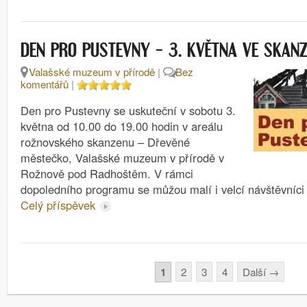
DEN PRO PUSTEVNY – 3. KVĚTNA VE SKAN
Valašské muzeum v přírodě
|
Bez
komentářů
|
Den pro Pustevny se uskuteční v sobotu 3.
května od 10.00 do 19.00 hodin v areálu
rožnovského skanzenu – Dřevěné
městečko, Valašské muzeum v přírodě v
Rožnově pod Radhoštěm. V rámci
dopoledního programu se můžou malí i velcí návštěvníci
Celý příspěvek
Stránkování
1
2
3
4
Další
→