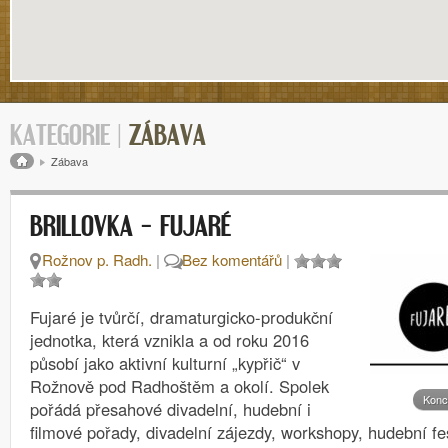
KATEGORIE |
ZÁBAVA
Drobečková navigace
Zábava
BRILLOVKA – FUJARÉ
Rožnov p. Radh.
|
Bez komentářů
|
Fujaré je tvůrčí, dramaturgicko-produkční
jednotka, která vznikla a od roku 2016
působí jako aktivní kulturní „kypřič“ v
Rožnově pod Radhoštěm a okolí. Spolek
Konc
pořádá přesahové divadelní, hudební i
filmové pořady, divadelní zájezdy, workshopy, hudební fe