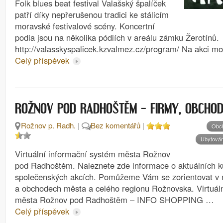
Folk blues beat festival Valašský špalíček
patří díky nepřerušenou tradici ke stálicím
moravské festivalové scény. Koncertní
podia jsou na několika pódiích v areálu zámku Žerotínů.
http://valasskyspalicek.kzvalmez.cz/program/ Na akci 
Celý příspěvek
ROŽNOV POD RADHOŠTĚM – FIRMY, OBCHOD
Rožnov p. Radh.
|
Bez komentářů
|
Obc
Ubytován
Virtuální informační systém města Rožnov
pod Radhoštěm. Naleznete zde informace o aktuálních ku
společenských akcích. Pomůžeme Vám se zorientovat v 
a obchodech města a celého regionu Rožnovska. Virtuál
města Rožnov pod Radhoštěm – INFO SHOPPING …
Celý příspěvek