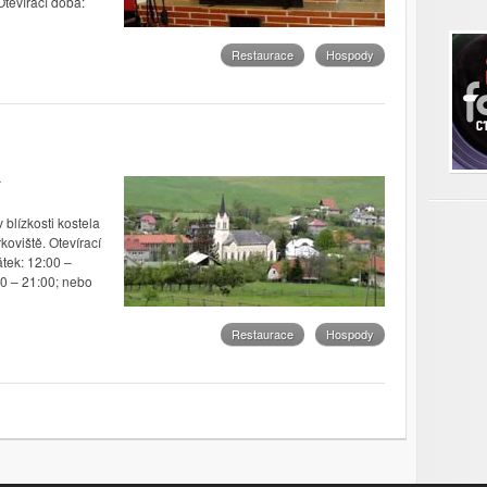
Otevírací doba:
Restaurace
Hospody
 blízkosti kostela
koviště. Otevírací
átek: 12:00 –
30 – 21:00; nebo
Restaurace
Hospody