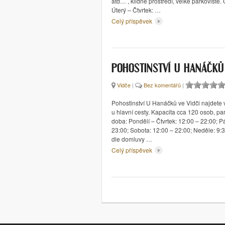
atd… , klidné prostředí, velké parkoviště. 
Úterý – Čtvrtek: …
Celý příspěvek
POHOSTINSTVÍ U HANÁČKŮ
Vidče
|
Bez komentářů
|
Pohostinství U Hanáčků ve Vidči najdete v
u hlavní cesty. Kapacita cca 120 osob, par
doba: Pondělí – Čtvrtek: 12:00 – 22:00; P
23:00; Sobota: 12:00 – 22:00; Neděle: 9:
dle domluvy …
Celý příspěvek