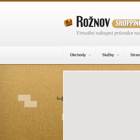
Rožnov
shoppin
Virtuální nákupní průvodce n
Hlavní navigační menu
Přejít k obsahu webu
Obchody
Služby
Strav
Mapa obsahu