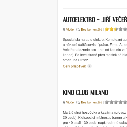
AUTOELEKTRO – JIŘÍ VEČE
Vidče
|
Bez komentářů
|
Specialista na auto elektro. Komplexní au
a některé další servisní práce. Firmu Autoe
Večeřa naleznete cca 1 km od kostela ve 
konec). Po levé straně přes mostek při hlav
směru na Střítež …
Celý příspěvek
KINO CLUB MILANO
Vidče
|
Bez komentářů
|
Malá útulná hospůdka a kavárna (provoz 
30 osob). K dispozici místnost s barem a
pro 40 a sál 130 osob; např. rodinné oslav