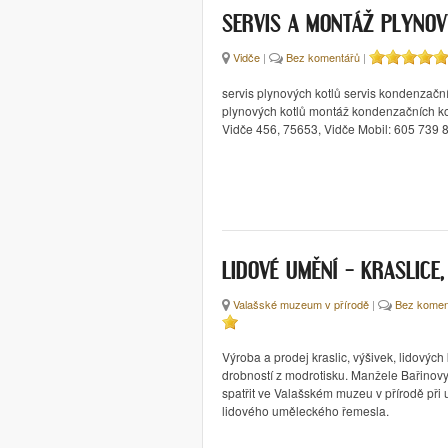
SERVIS A MONTÁŽ PLYNOV
Vidče
|
Bez komentářů
|
servis plynových kotlů servis kondenzačn
plynových kotlů montáž kondenzačních kot
Vidče 456, 75653, Vidče Mobil: 605 739 
LIDOVÉ UMĚNÍ – KRASLICE
Valašské muzeum v přírodě
|
Bez komen
Výroba a prodej kraslic, výšivek, lidových
drobností z modrotisku. Manžele Bařinov
spatřit ve Valašském muzeu v přírodě při
lidového uměleckého řemesla.