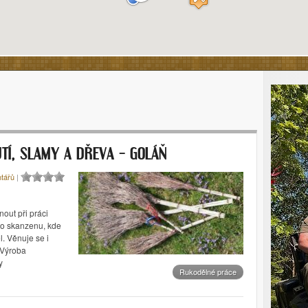
TÍ, SLAMY A DŘEVA – GOLÁŇ
tářů
|
out při práci
ho skanzenu, kde
. Věnuje se i
 Výroba
y
Rukodělné práce