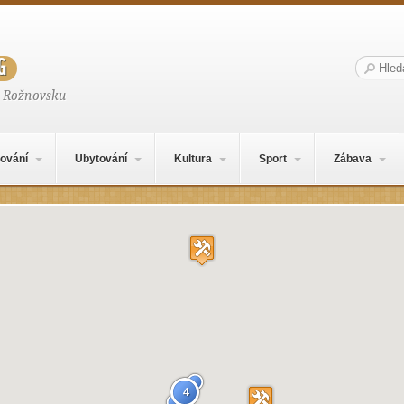
g
Hledat:
a Rožnovsku
ování
Ubytování
Kultura
Sport
Zábava
4