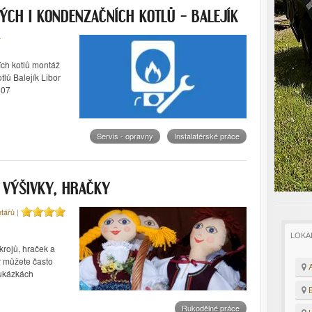
ÝCH I KONDENZAČNÍCH KOTLŮ – BALEJÍK
ích kotlů montáž
lů Balejík Libor
807
Servis - opravny
Instalatérské práce
, VÝŠIVKY, HRAČKY
tářů
|
LOKA
 krojů, hraček a
y můžete často
A
 ukázkách
B
Rukodělné práce