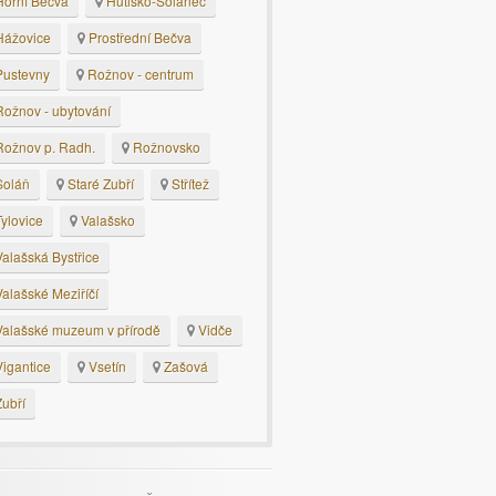
orní Bečva
Hutisko-Solanec
ážovice
Prostřední Bečva
ustevny
Rožnov - centrum
ožnov - ubytování
ožnov p. Radh.
Rožnovsko
oláň
Staré Zubří
Střítež
ylovice
Valašsko
alašská Bystřice
alašské Meziříčí
alašské muzeum v přírodě
Vidče
igantice
Vsetín
Zašová
ubří