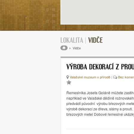
LOKALITA |
VIDČE
Drobečková navigace
Vidče
VÝROBA DEKORACÍ Z PROU
Valašské muzeum v přírodě
|
Bez komen
Řemeslníka Josefa Goláně můžete zastihn
například ve Valašské dědině rožnovské
předvádí původní výrobu březových metel
výrobě dekorací ze dřeva, slámy a proutí.
březových metel Dobové řemeslné ukázk