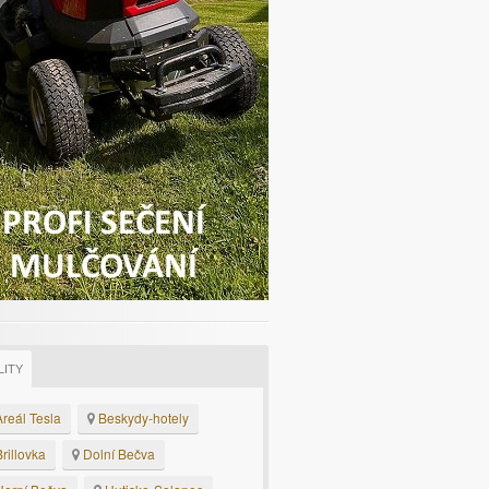
LITY
reál Tesla
Beskydy-hotely
rillovka
Dolní Bečva