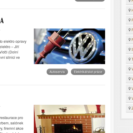
H
H
P
ŘA
R
R
to elektro opravy
lektro – Jiří
S
Vidči (Dolní
ní silnici ve
T
V
Autoservis
Elektrikářské práce
V
V
V
Z
restaurace pro
 krbem, salónek
y, firemní akce