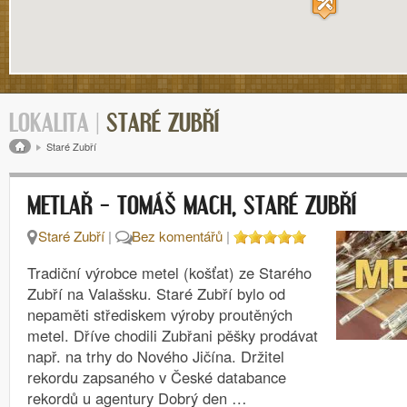
LOKALITA |
STARÉ ZUBŘÍ
Drobečková navigace
Staré Zubří
METLAŘ – TOMÁŠ MACH, STARÉ ZUBŘÍ
Staré Zubří
|
Bez komentářů
|
Tradiční výrobce metel (košťat) ze Starého
Zubří na Valašsku. Staré Zubří bylo od
nepaměti střediskem výroby proutěných
metel. Dříve chodili Zubřani pěšky prodávat
např. na trhy do Nového Jičína. Držitel
rekordu zapsaného v České databance
rekordů u agentury Dobrý den …