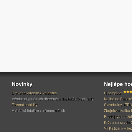
Novinky
Nejlépe h
Dřevěné výrobky z Valašska
R computer
Výroba originálních dřevěných doplňků do zahrady
Koliba na Pasek
Firemní nabídky
Stavebniny JED
Valašská infofirma o řemeslnících
Zbojnická koliba 
Prodej ryb na Do
Krčma na předměs
Vít Kašpařík – be