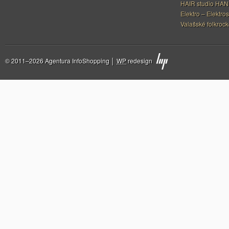
HAIR studio HA
Elektro – Elektros
Valašské folkrock
© 2011–2026 Agentura InfoShopping │
WP
redesign