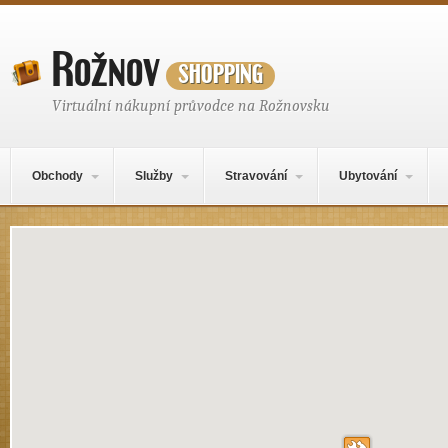
Rožnov
shopping
Virtuální nákupní průvodce na Rožnovsku
Hlavní navigační menu
Přejít k obsahu webu
Obchody
Služby
Stravování
Ubytování
Mapa obsahu