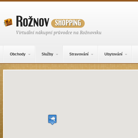
Rožnov
shopping
Virtuální nákupní průvodce na Rožnovsku
Hlavní navigační menu
Přejít k obsahu webu
Obchody
Služby
Stravování
Ubytování
Mapa obsahu