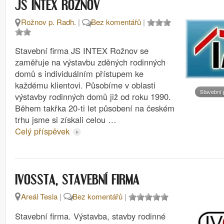
JS INTEX ROŽNOV
Rožnov p. Radh.
|
Bez komentářů
|
Stavební firma JS INTEX Rožnov se
zaměřuje na výstavbu zděných rodinných
domů s individuálním přístupem ke
každému klientovi. Působíme v oblasti
Stavební 
výstavby rodinných domů již od roku 1990.
Během takřka 20-ti let působení na českém
trhu jsme si získali celou …
Celý příspěvek
IVOSSTA, STAVEBNÍ FIRMA
Areál Tesla
|
Bez komentářů
|
Stavební firma. Výstavba, stavby rodinné