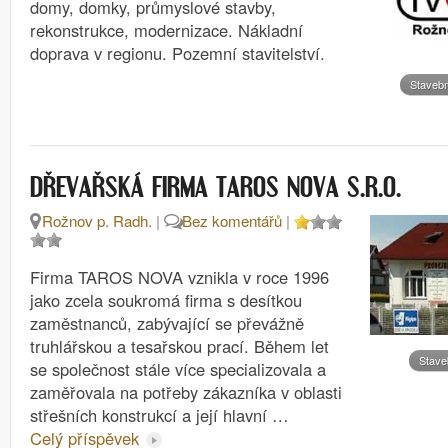
domy, domky, průmyslové stavby,
rekonstrukce, modernizace. Nákladní
doprava v regionu. Pozemní stavitelství.
Stavebn
DŘEVAŘSKÁ FIRMA TAROS NOVA S.R.O.
Rožnov p. Radh.
|
Bez komentářů
|
Firma TAROS NOVA vznikla v roce 1996
jako zcela soukromá firma s desítkou
zaměstnanců, zabývající se převážně
truhlářskou a tesařskou prací. Během let
Stave
se společnost stále více specializovala a
zaměřovala na potřeby zákazníka v oblasti
střešních konstrukcí a její hlavní …
Celý příspěvek