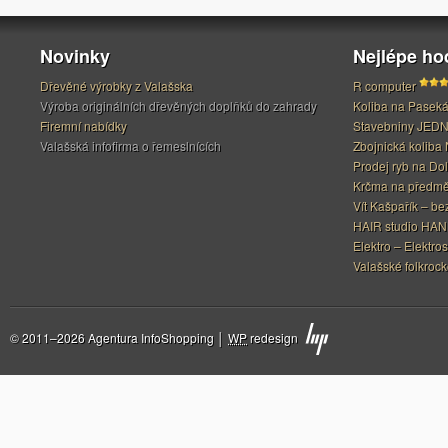
Novinky
Nejlépe h
Dřevěné výrobky z Valašska
R computer
Výroba originálních dřevěných doplňků do zahrady
Koliba na Pasek
Firemní nabídky
Stavebniny JED
Valašská infofirma o řemeslnících
Zbojnická koliba 
Prodej ryb na Do
Krčma na předměs
Vít Kašpařík – be
HAIR studio HA
Elektro – Elektros
Valašské folkrock
© 2011–2026 Agentura InfoShopping │
WP
redesign