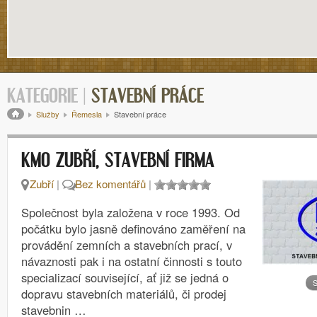
KATEGORIE |
STAVEBNÍ PRÁCE
Drobečková navigace
Služby
Řemesla
Stavební práce
KMO ZUBŘÍ, STAVEBNÍ FIRMA
Zubří
|
Bez komentářů
|
Společnost byla založena v roce 1993. Od
počátku bylo jasně definováno zaměření na
provádění zemních a stavebních prací, v
návaznosti pak i na ostatní činnosti s touto
specializací související, ať již se jedná o
S
dopravu stavebních materiálů, či prodej
stavebnin …