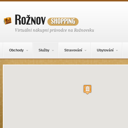
Rožnov
shopping
Virtuální nákupní průvodce na Rožnovsku
Hlavní navigační menu
Přejít k obsahu webu
Obchody
Služby
Stravování
Ubytování
Mapa obsahu