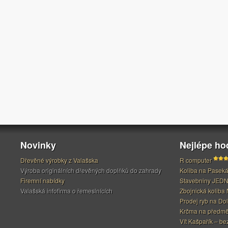
Novinky
Nejlépe h
Dřevěné výrobky z Valašska
R computer
Výroba originálních dřevěných doplňků do zahrady
Koliba na Pasek
Firemní nabídky
Stavebniny JED
Valašská infofirma o řemeslnících
Zbojnická koliba 
Prodej ryb na Do
Krčma na předměs
Vít Kašpařík – be