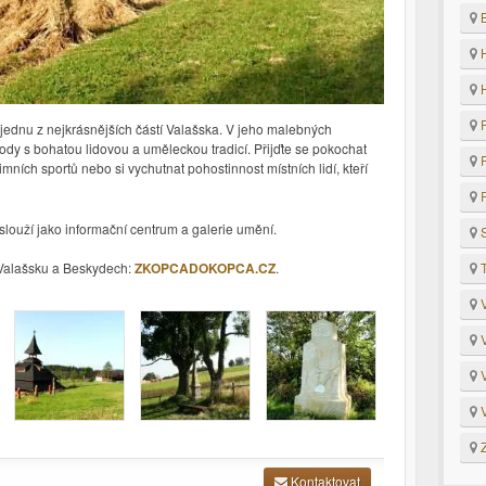
B
H
H
P
ednu z nejkrásnějších částí Valašska.
V jeho malebných
ody s bohatou lidovou a uměleckou tradicí. Přijďte se pokochat
R
imních sportů nebo si vychutnat pohostinnost místních lidí, kteří
R
slouží jako informační centrum a galerie umění.
S
o Valašsku a Beskydech:
ZKOPCADOKOPCA.CZ
.
T
V
V
V
V
Z
Kontaktovat