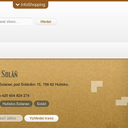
InfoShopping
 Soláň
Solanec pod Soláněm 15
,
756 62
Hutisko-
+420 604 824 274
Hutisko-Solanec
Soláň