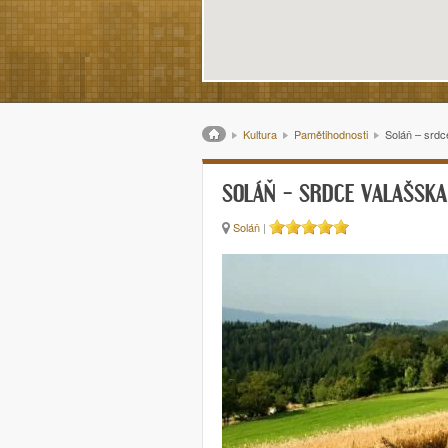
Drobečková navigace
Kultura
Pamětihodnosti
Soláň – srdc
SOLÁŇ – SRDCE VALAŠSKA
Soláň
|