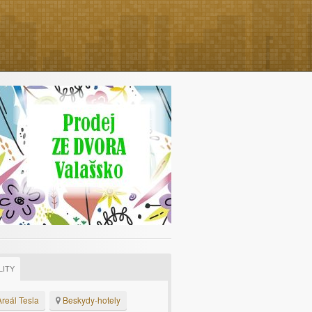
LITY
reál Tesla
Beskydy-hotely