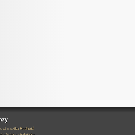
azy
ová muzika Radhošť
é výrobky z Valašska