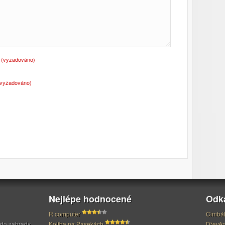
o
(vyžadováno)
(vyžadováno)
Nejlépe hodnocené
Odk
R computer
Cimbál
 do zahrady
Koliba na Pasekách
Dřevěn