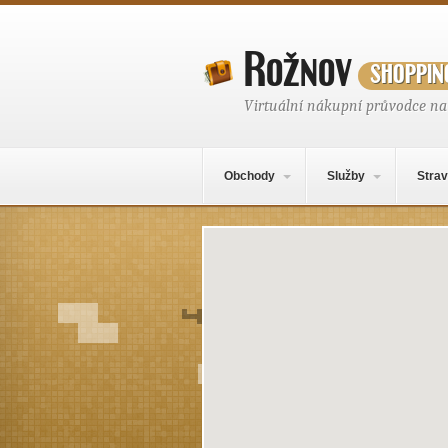
Rožnov
shoppin
Virtuální nákupní průvodce n
Hlavní navigační menu
Přejít k obsahu webu
Obchody
Služby
Strav
Místo