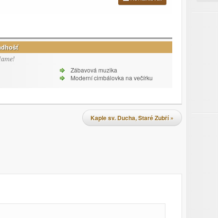
adhošť
lame!
Zábavová muzika
Moderní cimbálovka na večírku
Kaple sv. Ducha, Staré Zubří
»