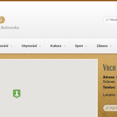
g
Hledat:
a Rožnovsku
ování
Ubytování
Kultura
Sport
Zábava
Vrch
Adresa:
Solanec
Telefon:
Lokalita: