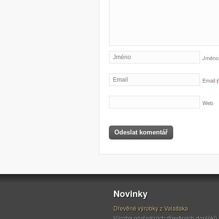
Jmén
Email
Web
Novinky
Dřevěné výrobky z Valašska
Výroba originálních dřevěných doplňků