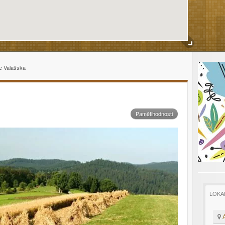
e Valašska
Pamětihodnosti
LOKA
A