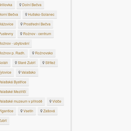
rillovka
Dolní Bečva
orní Bečva
Hutisko-Solanec
ážovice
Prostřední Bečva
ustevny
Rožnov - centrum
ožnov - ubytování
ožnov p. Radh.
Rožnovsko
oláň
Staré Zubří
Střítež
ylovice
Valašsko
alašská Bystřice
alašské Meziříčí
alašské muzeum v přírodě
Vidče
igantice
Vsetín
Zašová
ubří