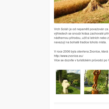
Vrch Soláň je od nepaměti považován za j
výhledech se snoubí krása zachovalé přír
nádhernou přírodou, užít si letních nebo z
navazují na bohaté tradice tohoto místa.
V roce 2006 byla otevřena Zvonice, která 
http://www.zvonice.eu/
Více se dozvíte v turistickém průvodci p