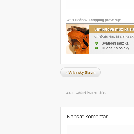
Web
Rožnov shopping
provozuje
Cimbálová muzika R
Cimbálovka, které nezk
Svatební muzika
Hudba na oslavy
Navigace pro příspěvky
«
Valašský Slavín
Komentáře
Zatím žádné komentáře.
Napsat komentář