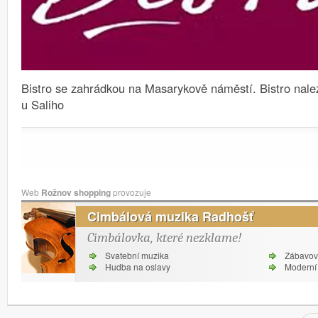
Bistro se zahrádkou na Masarykově náměstí.
Bistro nale
u Saliho
Web
Rožnov shopping
provozuje
Cimbálová muzika Radhošť
Cimbálovka, které nezklame!
Svatební muzika
Zábavov
Hudba na oslavy
Moderní 