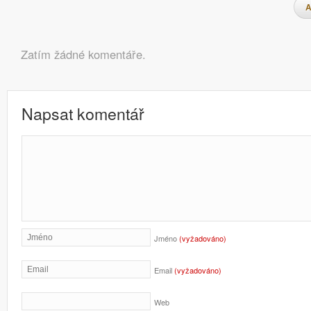
Navigace pro příspěvky
A
Komentáře
Zatím žádné komentáře.
Napsat komentář
Jméno
(vyžadováno)
Email
(vyžadováno)
Web