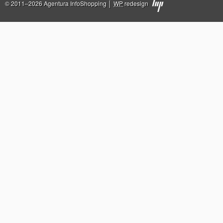
© 2011–2026 Agentura InfoShopping │
WP
redesign