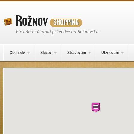
Rožnov
shopping
Virtuální nákupní průvodce na Rožnovsku
Hlavní navigační menu
Přejít k obsahu webu
Obchody
Služby
Stravování
Ubytování
Místo