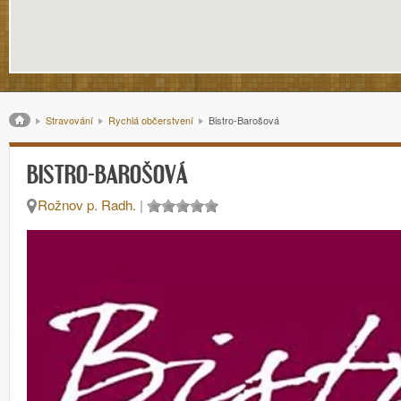
Drobečková navigace
Stravování
Rychlá občerstvení
Bistro-Barošová
BISTRO-BAROŠOVÁ
Rožnov p. Radh.
|