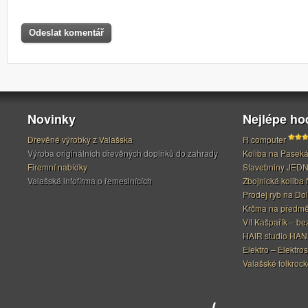
Novinky
Nejlépe h
Dřevěné výrobky z Valašska
R computer
Výroba originálních dřevěných doplňků do zahrady
Koliba na Pasek
Firemní nabídky
Stavebniny JED
Valašská infofirma o řemeslnících
Zbojnická koliba 
Prodej ryb na Do
Krčma na předměs
Vít Kašpařík – be
HAIR studio HA
Elektro – Elektros
Valašské folkrock