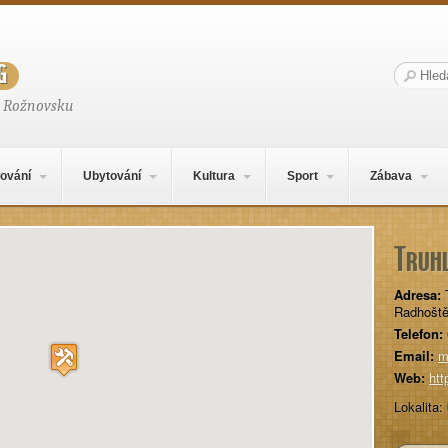
g
Hledat:
a Rožnovsku
ování
Ubytování
Kultura
Sport
Zábava
Truhl
Adresa:
Radhošt
Telefon:
Email:
m
Web:
htt
Lokalita: