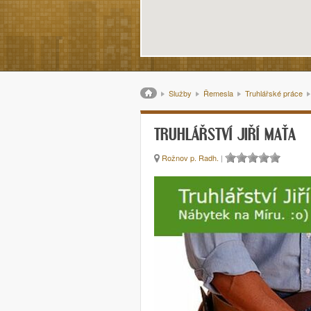
Drobečková navigace
Služby
Řemesla
Truhlářské práce
TRUHLÁŘSTVÍ JIŘÍ MAŤA
Rožnov p. Radh.
|