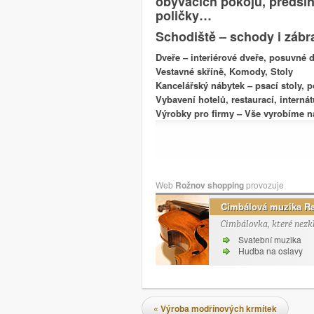
obyvacích pokojů, předsín
poličky…
Schodiště – schody i zábra
Dveře – interiérové dveře, posuvné 
Vestavné skříně, Komody, Stoly
Kancelářský nábytek – psací stoly, p
Vybavení hotelů, restaurací, internát
Výrobky pro firmy – Vše vyrobíme na
Web
Rožnov shopping
provozuje
Cimbálová muzika R
Cimbálovka, které nezk
Svatební muzika
Hudba na oslavy
Navigace pro příspěvky
«
Výroba modřínových krmítek