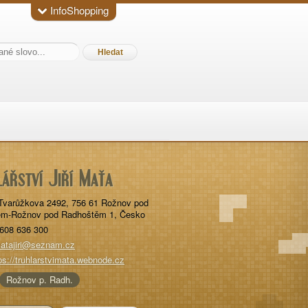
InfoShopping
ářství Jiří Maťa
Tvarůžkova 2492
,
756 61
Rožnov pod
ěm-Rožnov pod Radhoštěm 1
,
Česko
608 636 300
atajiri@seznam.cz
ps://truhlarstvimata.webnode.cz
Rožnov p. Radh.