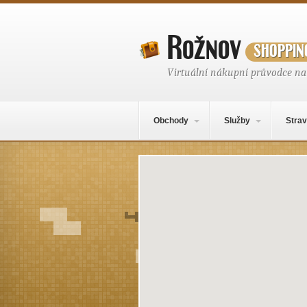
Rožnov
shoppin
Virtuální nákupní průvodce n
Hlavní navigační menu
Přejít k obsahu webu
Obchody
Služby
Strav
Místo