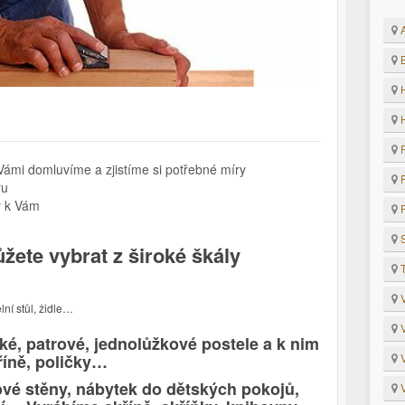
A
B
H
H
P
Vámi domluvíme a zjistíme si potřebné míry
R
ru
y k Vám
R
S
žete vybrat z široké škály
T
V
ní stůl, židle…
V
ké, patrové, jednolůžkové postele a k nim
kříně, poličky…
V
vé stěny, nábytek do dětských pokojů,
V