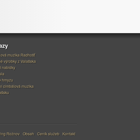
azy
ová muzika Radhošť
é výrobky z Valašska
í nabídky
sla
o hmyzu
í cimbálová muzika
ašsku
ping Rožnov
Obsah
Ceník služeb
Kontakt