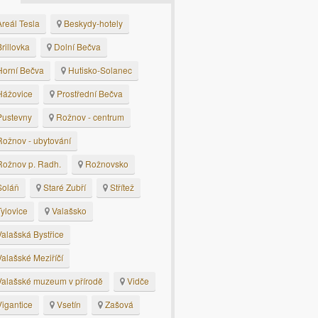
reál Tesla
Beskydy-hotely
rillovka
Dolní Bečva
orní Bečva
Hutisko-Solanec
ážovice
Prostřední Bečva
ustevny
Rožnov - centrum
ožnov - ubytování
ožnov p. Radh.
Rožnovsko
oláň
Staré Zubří
Střítež
ylovice
Valašsko
alašská Bystřice
alašské Meziříčí
alašské muzeum v přírodě
Vidče
igantice
Vsetín
Zašová