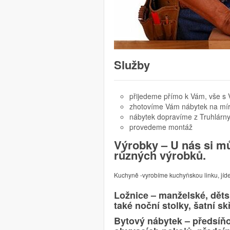
Služby
přijedeme přímo k Vám, vše s 
zhotovíme Vám nábytek na mí
nábytek dopravíme z Truhlárn
provedeme montáž
Výrobky – U nás si mů
různých výrobků.
Kuchyně -vyrobíme kuchyňskou linku, jídel
Ložnice – manželské, děts
také noční stolky, šatní s
Bytový nábytek – předsíňo