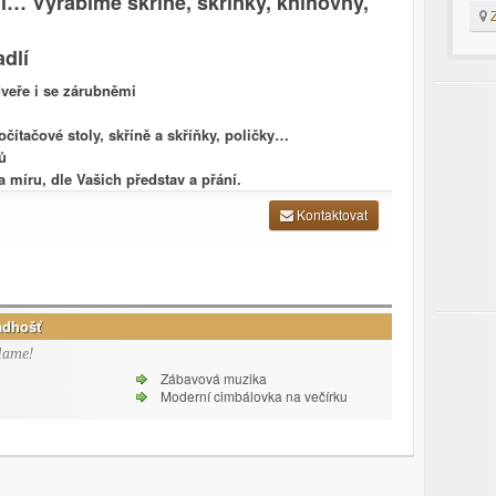
í… Vyrábíme skříně, skříňky, knihovny,
Z
dlí
dveře i se zárubněmi
očítačové stoly, skříně a skříňky, poličky…
ů
 míru, dle Vašich představ a přání.
Kontaktovat
adhošť
lame!
Zábavová muzika
Moderní cimbálovka na večírku