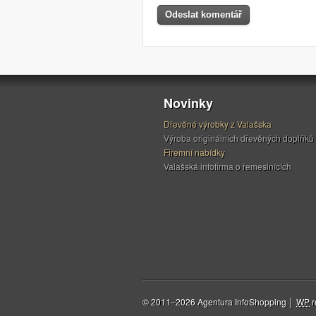
Novinky
Dřevěné výrobky z Valašska
Výroba originálních dřevěných doplňků
Firemní nabídky
Valašská infofirma o řemeslnících
© 2011–2026 Agentura InfoShopping │
WP
r