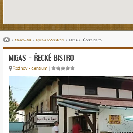
Drobečková navigace
Stravování
Rychlá občerstvení
MIGAS – Řecké bistro
MIGAS – ŘECKÉ BISTRO
Rožnov - centrum
|