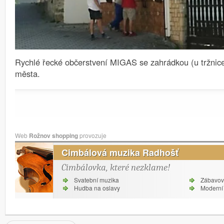
Rychlé řecké občerstvení MIGAS se zahrádkou (u tržnice
města.
Web
Rožnov shopping
provozuje
Cimbálová muzika Radhošť
Cimbálovka, které nezklame!
Svatební muzika
Zábavov
Hudba na oslavy
Moderní 