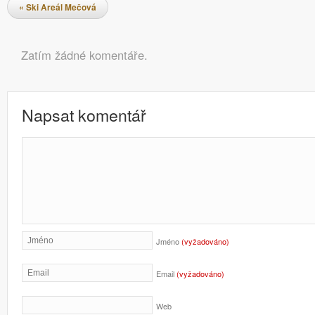
Navigace pro příspěvky
«
Ski Areál Mečová
Komentáře
Zatím žádné komentáře.
Napsat komentář
Jméno
(vyžadováno)
Email
(vyžadováno)
Web