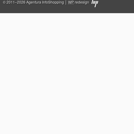
© 2011–2026 Agentura InfoShopping │
WP
redesign