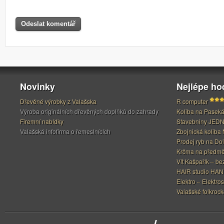
Novinky
Nejlépe h
Dřevěné výrobky z Valašska
R computer
Výroba originálních dřevěných doplňků do zahrady
Koliba na Pasek
Firemní nabídky
Stavebniny JED
Valašská infofirma o řemeslnících
Zbojnická koliba 
Prodej ryb na Do
Krčma na předměs
Vít Kašpařík – be
HAIR studio HA
Elektro – Elektros
Valašské folkrock