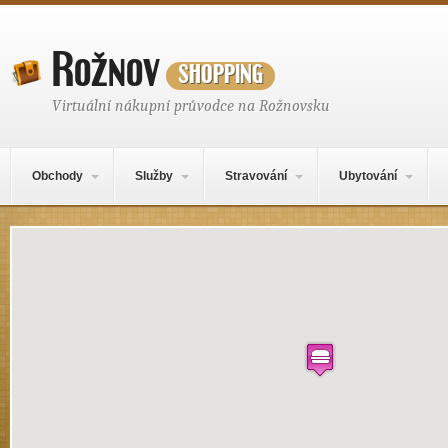
Rožnov
shopping
Virtuální nákupní průvodce na Rožnovsku
Hlavní navigační menu
Přejít k obsahu webu
Obchody
Služby
Stravování
Ubytování
Místo