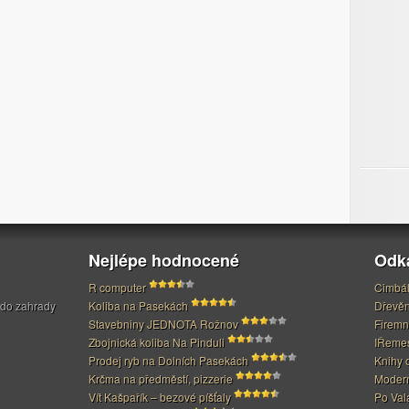
Nejlépe hodnocené
Odk
R computer
Cimbál
 do zahrady
Koliba na Pasekách
Dřevěn
Stavebniny JEDNOTA Rožnov
Firemn
Zbojnická koliba Na Pinduli
IŘeme
Prodej ryb na Dolních Pasekách
Knihy 
Krčma na předměstí, pizzerie
Modern
Vít Kašpařík – bezové píšťaly
Po Val