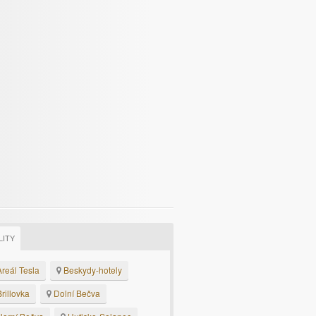
LITY
reál Tesla
Beskydy-hotely
rillovka
Dolní Bečva