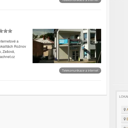
nternetové a
lokalitách Rožnov
u, Zašová,
lachnet.cz
Telekomunikace a internet
LOKA
A
B