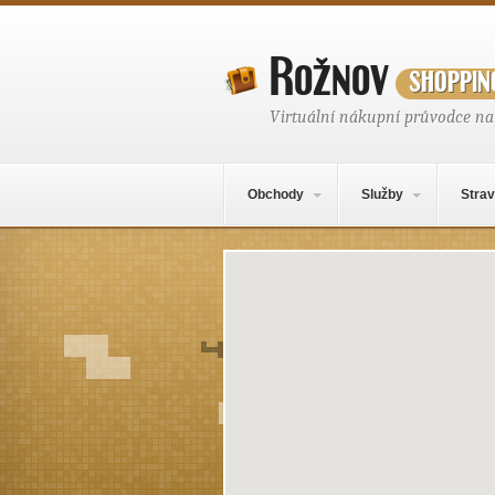
Rožnov
shoppin
Virtuální nákupní průvodce n
Hlavní navigační menu
Přejít k obsahu webu
Obchody
Služby
Strav
Mapa obsahu