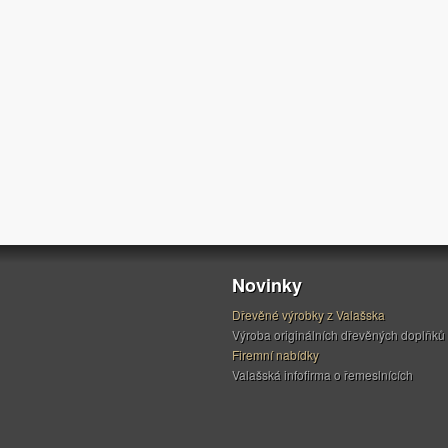
Novinky
Dřevěné výrobky z Valašska
Výroba originálních dřevěných doplňků
Firemní nabídky
Valašská infofirma o řemeslnících