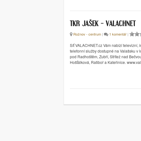
TKR JAŠEK – VALACHNET
Rožnov - centrum
|
1 komentář
|
Síť VALACHNET.cz Vám nabízí televizní, i
telefonní služby dostupné na Valašsku v 
pod Radhoštěm, Zubří, Střítež nad Bečvo
Hošťálková, Ratiboř a Kateřinice. www.va