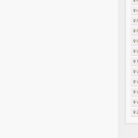
H
H
P
R
R
S
T
V
V
V
V
Z