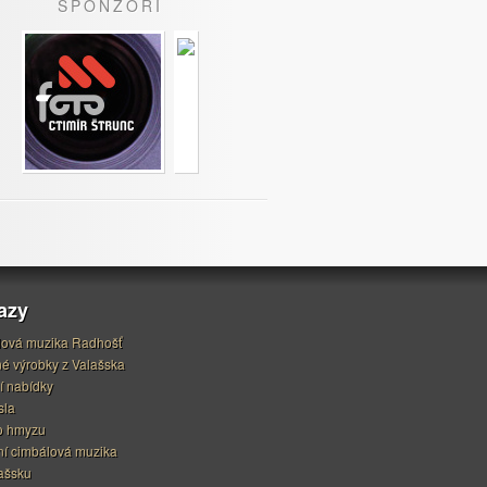
SPONZOŘI
azy
ová muzika Radhošť
é výrobky z Valašska
í nabídky
sla
o hmyzu
í cimbálová muzika
ašsku