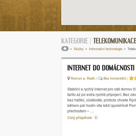
KATEGORIE |
TELEKOMUNIKACE
Drobečková navigace
Služby
Informační technologie
Telek
INTERNET DO DOMÁCNOSTI
Rožnov p. Radh.
|
Bez komentářů
|
Stabilní a rychlý internet pro váš domov či
tarifu až po extra rychlé připojení. Bez z
bez háčků, zůstáváte, protože chcete Rych
během pár hodin vše běží spolehlivě P
přechodem – …
Celý příspěvek