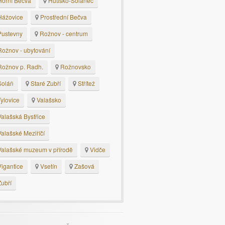
orní Bečva
Hutisko-Solanec
ážovice
Prostřední Bečva
ustevny
Rožnov - centrum
ožnov - ubytování
ožnov p. Radh.
Rožnovsko
oláň
Staré Zubří
Střítež
ylovice
Valašsko
alašská Bystřice
alašské Meziříčí
alašské muzeum v přírodě
Vidče
igantice
Vsetín
Zašová
ubří