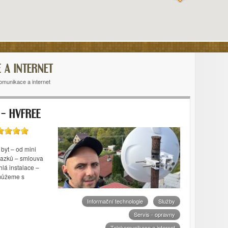
 A INTERNET
omunikace a internet
 – HVFREE
 byt – od mini
ávazků – smlouva
lá instalace –
omůžeme s
Informační technologie
Služby
Servis - opravny
Telekomunikace a internet