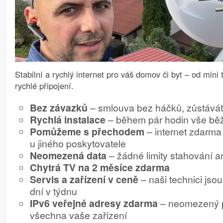
Stabilní a rychlý internet pro váš domov či byt – od mini 
rychlé připojení.
Bez závazků
– smlouva bez háčků, zůstávát
Rychlá instalace
– během pár hodin vše běž
Pomůžeme s přechodem
– internet zdarma
u jiného poskytovatele
Neomezená data
– žádné limity stahování an
Chytrá TV na 2 měsíce zdarma
Servis a zařízení v ceně
– naši technici jsou
dní v týdnu
IPv6 veřejné adresy zdarma
– neomezený p
všechna vaše zařízení