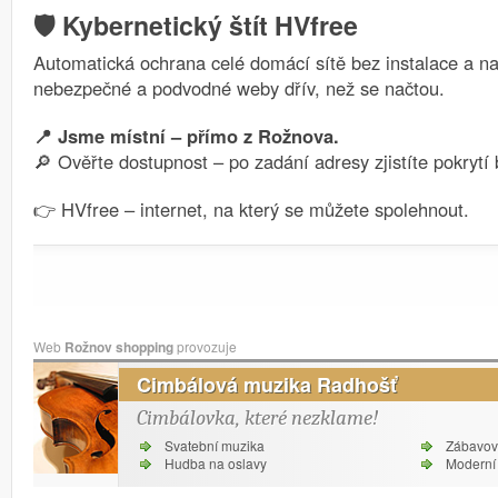
🛡️ Kybernetický štít HVfree
Automatická ochrana celé domácí sítě bez instalace a na
nebezpečné a podvodné weby dřív, než se načtou.
📍 Jsme místní – přímo z Rožnova.
🔎 Ověřte dostupnost – po zadání adresy zjistíte pokrytí
👉 HVfree – internet, na který se můžete spolehnout.
Web
Rožnov shopping
provozuje
Cimbálová muzika Radhošť
Cimbálovka, které nezklame!
Svatební muzika
Zábavov
Hudba na oslavy
Moderní 