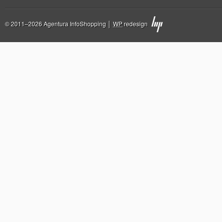
© 2011–2026 Agentura InfoShopping │
WP
redesign