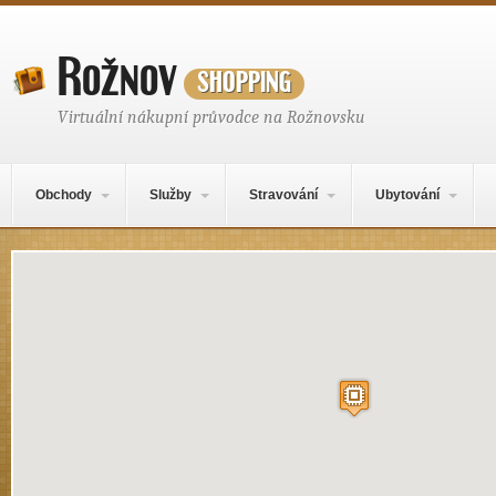
Rožnov
shopping
Virtuální nákupní průvodce na Rožnovsku
Hlavní navigační menu
Přejít k obsahu webu
Obchody
Služby
Stravování
Ubytování
Místo