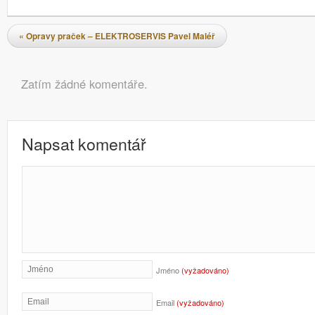
Navigace pro příspěvky
«
Opravy praček – ELEKTROSERVIS Pavel Maléř
Komentáře
Zatím žádné komentáře.
Napsat komentář
Jméno
(vyžadováno)
Email
(vyžadováno)