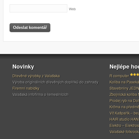
Web
Novinky
Nejlépe h
Dřevěné výrobky z Valašska
R computer
Výroba originálních dřevěných doplňků do zahrady
Koliba na Pasek
Firemní nabídky
Stavebniny JED
Valašská infofirma o řemeslnících
Zbojnická koliba 
Prodej ryb na Do
Krčma na předměs
Vít Kašpařík – be
HAIR studio HA
Elektro – Elektros
Valašské folkrock